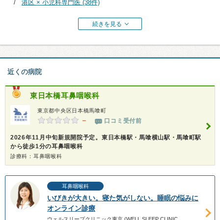
港区 × 小児科専門医 (38件)
続きを見る
近くの病院
東日本橋耳鼻咽喉科
東京都中央区日本橋馬喰町
－
口コミ受付前
2026年11月中旬新規開院予定。東日本橋駅・馬喰横山駅・馬喰町駅
から徒歩1分の耳鼻咽喉科
診療科：耳鼻咽喉科
耳鼻咽喉科
いびきが大きい。寝た気がしない。睡眠の悩みに
オンライン診療
ウェルスリープクリニック東京 (WELL SLEEP CLINIC