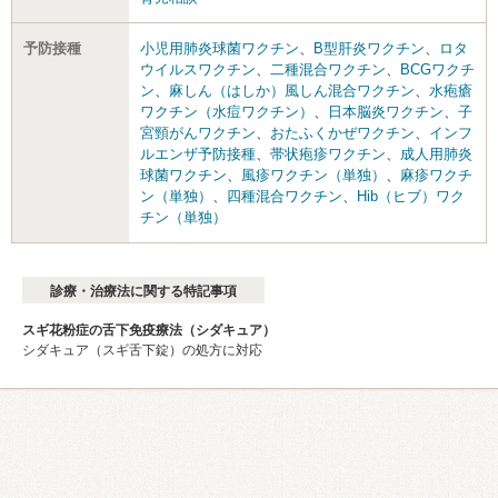
予防接種
小児用肺炎球菌ワクチン
、
B型肝炎ワクチン
、
ロタ
ウイルスワクチン
、
二種混合ワクチン
、
BCGワクチ
ン
、
麻しん（はしか）風しん混合ワクチン
、
水疱瘡
ワクチン（水痘ワクチン）
、
日本脳炎ワクチン
、
子
宮頸がんワクチン
、
おたふくかぜワクチン
、
インフ
ルエンザ予防接種
、
帯状疱疹ワクチン
、
成人用肺炎
球菌ワクチン
、
風疹ワクチン（単独）
、
麻疹ワクチ
ン（単独）
、
四種混合ワクチン
、
Hib（ヒブ）ワク
チン（単独）
診療・治療法に関する特記事項
スギ花粉症の舌下免疫療法（シダキュア）
シダキュア（スギ舌下錠）の処方に対応