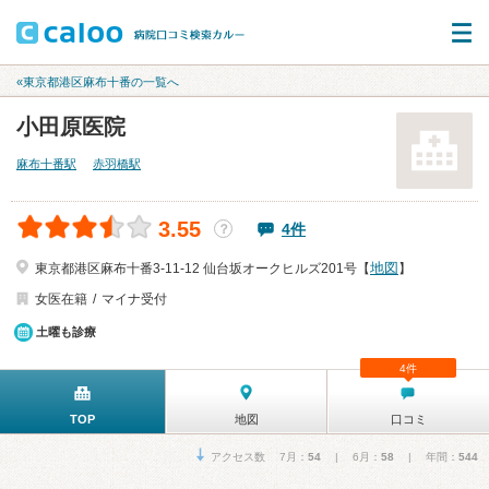
«東京都港区麻布十番の一覧へ
小田原医院
麻布十番駅
赤羽橋駅
3.55
4件
？
地図
東京都港区麻布十番3-11-12 仙台坂オークヒルズ201号【
】
女医在籍
マイナ受付
土曜も診療
4件
TOP
地図
口コミ
アクセス数 7月：
54
| 6月：
58
| 年間：
544