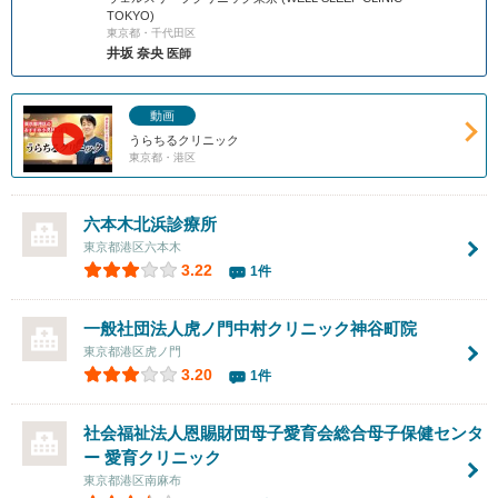
TOKYO)
東京都・千代田区
井坂 奈央
医師
動画
うらちるクリニック
東京都・港区
六本木北浜診療所
東京都港区六本木
3.22
1件
一般社団法人虎ノ門中村クリニック神谷町院
東京都港区虎ノ門
3.20
1件
社会福祉法人恩賜財団母子愛育会総合母子保健センタ
ー 愛育クリニック
東京都港区南麻布