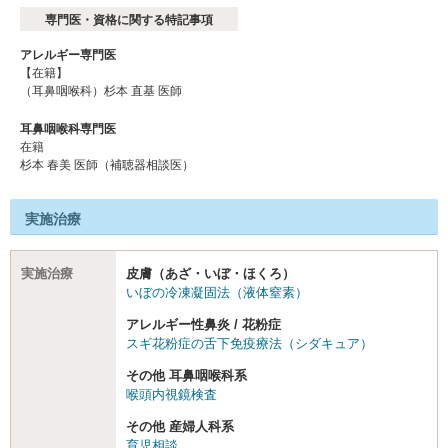
専門医・資格に関する特記事項
アレルギー専門医
【在籍】
（耳鼻咽喉科）杉本 直基 医師
耳鼻咽喉科専門医
在籍
杉本 春美 医師（補聴器相談医）
実施治療
実施治療
皮膚（あざ・いぼ・ほくろ）
いぼの冷凍凝固法（液体窒素）
アレルギー性鼻炎 / 花粉症
スギ花粉症の舌下免疫療法（シダキュア）
その他 耳鼻咽喉科系
喉頭内視鏡検査
その他 産婦人科系
育児相談