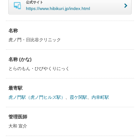
公式サイト
https://www.hibikuri.jp/index.html
名称
虎ノ門・日比谷クリニック
名称 (かな)
とらのもん・ひびやくりにっく
最寄駅
虎ノ門駅（虎ノ門ヒルズ駅）
、
霞ケ関駅
、
内幸町駅
管理医師
大和 宣介