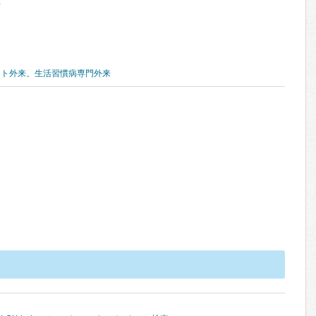
来
ット外来
、
生活習慣病専門外来