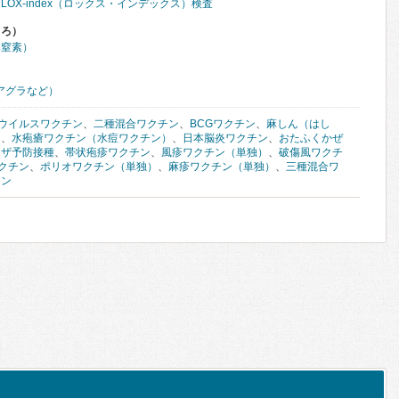
OX-index（ロックス・インデックス）検査
くろ）
体窒素）
アグラなど）
ウイルスワクチン
、
二種混合ワクチン
、
BCGワクチン
、
麻しん（はし
ン
、
水疱瘡ワクチン（水痘ワクチン）
、
日本脳炎ワクチン
、
おたふくかぜ
ンザ予防接種
、
帯状疱疹ワクチン
、
風疹ワクチン（単独）
、
破傷風ワクチ
クチン
、
ポリオワクチン（単独）
、
麻疹ワクチン（単独）
、
三種混合ワ
チン