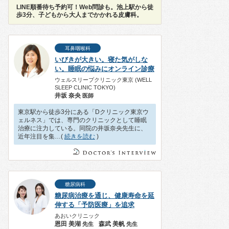
LINE順番待ち予約可！Web問診も。池上駅から徒
歩3分、子どもから大人までかかれる皮膚科。
耳鼻咽喉科
いびきが大きい。寝た気がしな
い。睡眠の悩みにオンライン診療
ウェルスリープクリニック東京 (WELL
SLEEP CLINIC TOKYO)
井坂 奈央
医師
東京駅から徒歩3分にある「Dクリニック東京ウ
ェルネス」では、専門のクリニックとして睡眠
治療に注力している。同院の井坂奈央先生に、
近年注目を集…(
続きを読む
)
糖尿病科
糖尿病治療を通じ、健康寿命を延
伸する「予防医療」を追求
あおいクリニック
恩田 美湖
森武 美帆
先生
先生