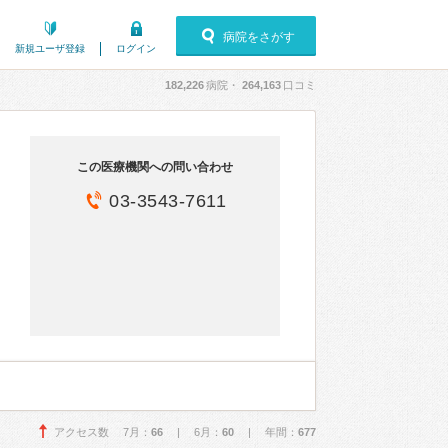
病院をさがす
新規ユーザ登録
ログイン
182,226
病院・
264,163
口コミ
この医療機関への問い合わせ
03-3543-7611
アクセス数 7月：
66
| 6月：
60
| 年間：
677