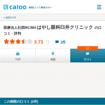
« 病院TOP
はやし眼科臼井クリニック
医療法人社団MC884
の口
コミ・評判
3.73
2件
？
2件
TOP
地図
口コミ
この病院の口コミ (2件)