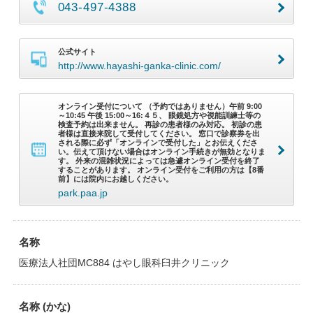
043-497-4388
公式サイト
http://www.hayashi-ganka-clinic.com/
オンライン受付について （予約ではありません）午前 9:00
～10:45 午後 15:00～16:４５、 眼鏡処方や視能訓練士等の
検査予約は出来ません。 再診の患者様のみ対応。 初診の患
者様は直接来院して受付してください。 窓口で診察券を出
される際に必ず「オンラインで受付した」とお伝えくださ
い。伝えて頂けない場合はオンライン手続きが無効となりま
す。 外来の混雑状況によっては急遽オンライン受付を終了
することがあります。 オンライン受付をご利用の方は【8番
前】には院内にお越しください。
park.paa.jp
名称
医療法人社団MC884 はやし眼科臼井クリニック
名称 (かな)