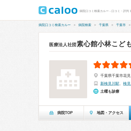
病院口コミ検索カルー - 口コミ・評判 
病院口コミ検索カルー
病院検索
千葉県
千葉市
素心館小林こど
医療法人社団
千葉県千葉市花見川
新検見川駅
、
検見
土曜も診療
病院TOP
地図・アクセス