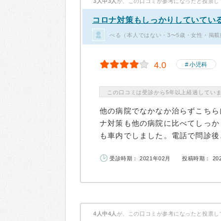
3人中3人
が、この口コミが参考になったと投票し
コロナ対策もしっかりしていてい
べる（本人ではない・3〜5歳・女性・掲載
4.0
小児科
この口コミは受診から5年以上経過してい
他の病院でなかなか治らずこちら
ナ対策も他の病院に比べてしっか
も車内でしました。電話で問診後、
受診時期： 2021年02月
投稿時期： 20
4人中4人
が、この口コミが参考になったと投票し