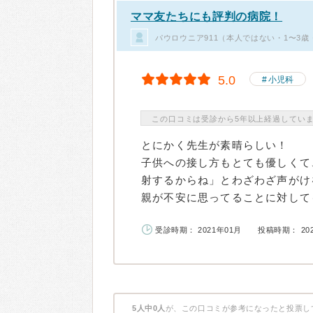
ママ友たちにも評判の病院！
パウロウニア911（本人ではない・1〜3
5.0
小児科
この口コミは受診から5年以上経過してい
とにかく先生が素晴らしい！
子供への接し方もとても優しくて
射するからね」とわざわざ声がけ
親が不安に思ってることに対しても
受診時期： 2021年01月
投稿時期： 20
5人中0人
が、この口コミが参考になったと投票し