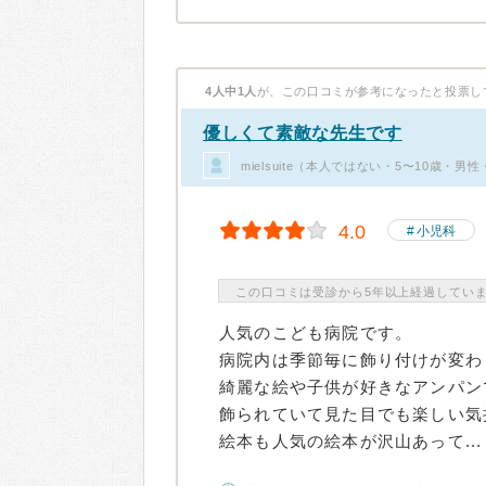
4人中1人
が、この口コミが参考になったと投票し
優しくて素敵な先生です
mielsuite（本人ではない・5〜10歳・
4.0
小児科
この口コミは受診から5年以上経過してい
人気のこども病院です。
病院内は季節毎に飾り付けが変わ
綺麗な絵や子供が好きなアンパン
飾られていて見た目でも楽しい気
絵本も人気の絵本が沢山あって...