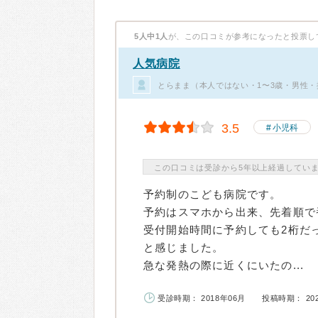
5人中1人
が、この口コミが参考になったと投票し
人気病院
とらまま（本人ではない・1〜3歳・男性・
3.5
小児科
この口コミは受診から5年以上経過してい
予約制のこども病院です。
予約はスマホから出来、先着順で
受付開始時間に予約しても2桁だ
と感じました。
急な発熱の際に近くにいたの...
受診時期： 2018年06月
投稿時期： 20