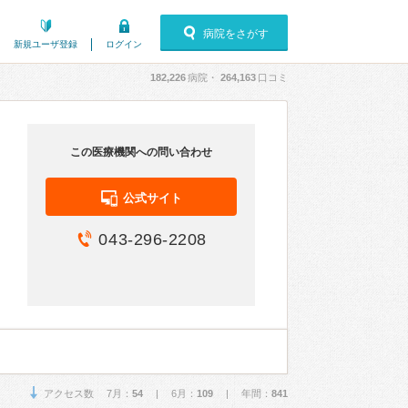
病院をさがす
新規ユーザ登録
ログイン
182,226
病院・
264,163
口コミ
この医療機関への問い合わせ
公式サイト
043-296-2208
アクセス数 7月：
54
| 6月：
109
| 年間：
841