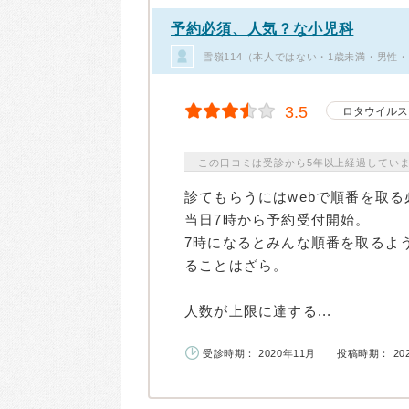
予約必須、人気？な小児科
雪嶺114（本人ではない・1歳未満・男性・
3.5
ロタウイルス
この口コミは受診から5年以上経過してい
診てもらうにはwebで順番を取
当日7時から予約受付開始。
7時になるとみんな順番を取るよう
ることはざら。
人数が上限に達する...
受診時期： 2020年11月
投稿時期： 20