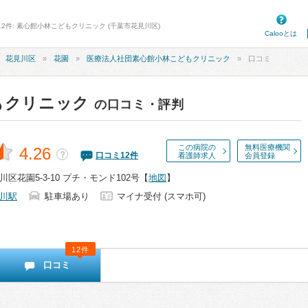
12件: 素心館小林こどもクリニック (千葉市花見川区)
Calooとは
花見川区
花園
医療法人社団素心館小林こどもクリニック
口コミ
もクリニック
の口コミ・評判
この病院の
無料医療機関
4.26
？
口コミ
12
件
看護師求人
会員登録
区花園5-3-10 プチ・モンド102号
【
地図
】
川駅
駐車場あり
マイナ受付 (スマホ可)
12件
口コミ