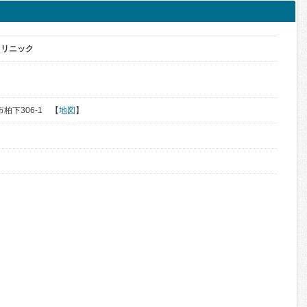
クリニック
市柏下306-1 【
地図
】