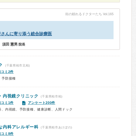
街の頼れるドクターたち Vol.165
者さんに寄り添う総合診療医
須田 憲男
院長
ク
(千葉県柏市北柏)
口コミ2件
、予防接種
・内視鏡クリニック
(千葉県柏市柏)
口コミ1件
アンケート200件
科、内視鏡、予防接種、健康診断、人間ドック
な内科アレルギー科
(千葉県柏市あけぼの)
口コミ8件