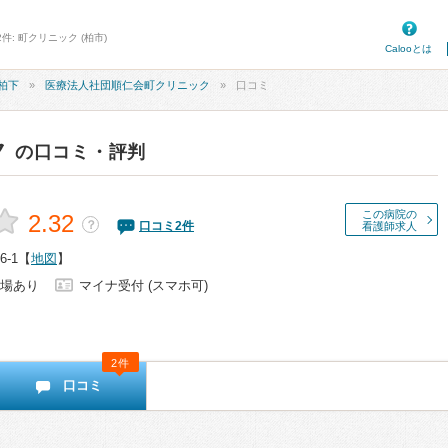
件: 町クリニック (柏市)
Calooとは
柏下
医療法人社団順仁会町クリニック
口コミ
ク
の口コミ・評判
この病院の
2.32
？
口コミ
2
件
看護師求人
-1
【
地図
】
場あり
マイナ受付 (スマホ可)
2件
口コミ