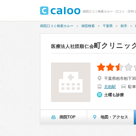
病院口コミ検索カルー - 口コミ・評判 2
病院口コミ検索カルー
病院検索
千葉県
柏市
町クリニッ
医療法人社団順仁会
千葉県柏市柏下306
北柏駅
駐車
土曜も診療
病院TOP
地図・アクセス