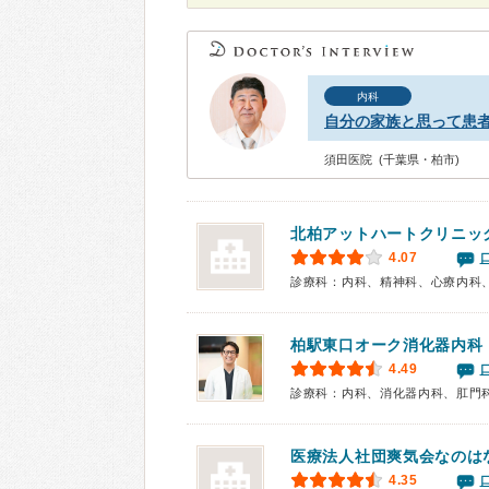
内科
自分の家族と思って患
須田医院 (千葉県・柏市)
北柏アットハートクリニッ
4.07
診療科：内科、精神科、心療内科
柏駅東口オーク消化器内科
4.49
診療科：内科、消化器内科、肛門
医療法人社団爽気会
なのは
4.35