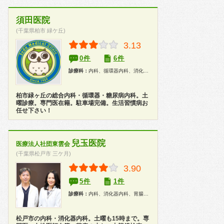
須田医院
(千葉県柏市 緑ケ丘)
3.13
0件
6件
診療科：
内科、循環器内科、消化器内科、内分泌代謝科、糖尿病科、健康診断
柏市緑ヶ丘の総合内科・循環器・糖尿病内科。土
曜診療。専門医在籍。駐車場完備。生活習慣病お
任せ下さい！
兒玉医院
医療法人社団東雲会
(千葉県松戸市 三ケ月)
3.90
5件
1件
診療科：
内科、消化器内科、胃腸科、外科、肛門科、内視鏡
松戸市の内科・消化器内科。土曜も15時まで。専