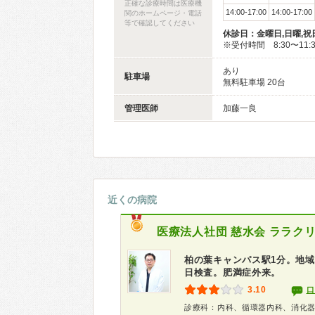
正確な診療時間は医療機
14:00-17:00
14:00-17:00
関のホームページ・電話
等で確認してください
休診日：金曜日,日曜,祝
※受付時間 8:30〜11:30
あり
駐車場
無料駐車場 20台
管理医師
加藤一良
近くの病院
医療法人社団 慈水会
ララク
柏の葉キャンパス駅1分。地域
日検査。肥満症外来。
3.10
口
診療科：内科、循環器内科、消化