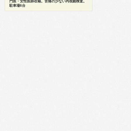
門医・女性医師在籍。苦痛の少ない内視鏡検査。
駐車場6台