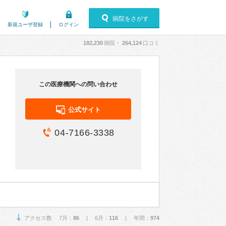
病院をさがす
新規ユーザ登録
ログイン
182,230
病院・
264,124
口コミ
この医療機関への問い合わせ
公式サイト
04-7166-3338
アクセス数 7月：
86
| 6月：
116
| 年間：
974