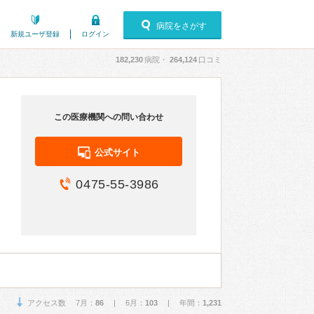
病院をさがす
新規ユーザ登録
ログイン
182,230
病院・
264,124
口コミ
この医療機関への問い合わせ
公式サイト
0475-55-3986
アクセス数 7月：
86
| 6月：
103
| 年間：
1,231