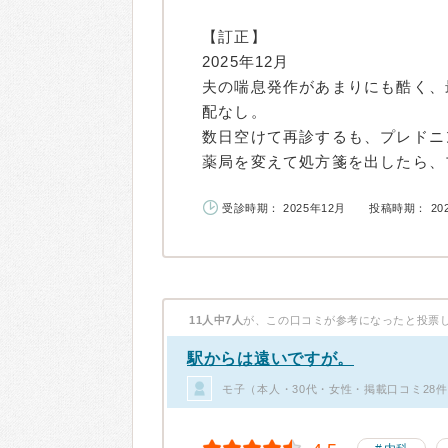
【訂正】
2025年12月
夫の喘息発作があまりにも酷く、
配なし。
数日空けて再診するも、プレドニ
薬局を変えて処方箋を出したら、プ
受診時期： 2025年12月
投稿時期： 20
11人中7人
が、この口コミが参考になったと投票
駅からは遠いですが。
モ子（本人・30代・女性・掲載口コミ28