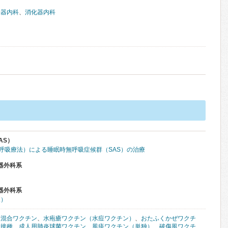
環器内科
、
消化器内科
AS）
圧呼吸療法）による睡眠時無呼吸症候群（SAS）の治療
器外科系
器外科系
査）
ん混合ワクチン
、
水疱瘡ワクチン（水痘ワクチン）
、
おたふくかぜワクチ
防接種
、
成人用肺炎球菌ワクチン
、
風疹ワクチン（単独）
、
破傷風ワクチ