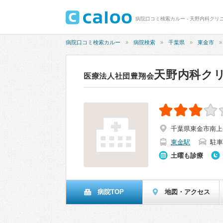
病院口コミ検索カルー - 天野内科クリニ
病院口コミ検索カルー
病院検索
千葉県
東金市
天野内科ク
医療法人社団豊翔会
千葉県東金市南上宿5
東金駅
駐車
土曜も診療
病院TOP
地図・アクセス