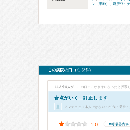
ン（単独）
、
麻疹ワク
この病院の口コミ (2件)
11人中5人
が、この口コミが参考になったと投票
合点がいく←訂正します
アンチョビ（本人ではない・50代・男性・
1.0
呼吸器内科