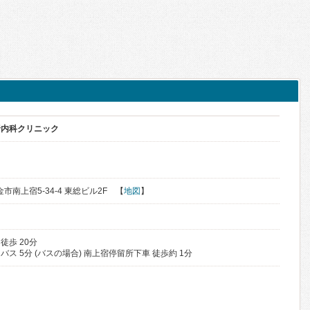
野内科クリニック
く
金市南上宿5-34-4 東総ビル2F 【
地図
】
徒歩 20分
 バス 5分 (バスの場合) 南上宿停留所下車 徒歩約 1分