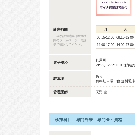
診療時間
月
火
正確な診療時間は医療機
08:15-12:00
08:15-12:00
関のホームページ・電話
等で確認してください
14:00-17:00
14:00-17:00
利用可
電子決済
VISA、MASTER 保険
あり
駐車場
有料駐車場 0台 無料駐車
管理医師
天野 豊
診療科目、専門外来、専門医・資格