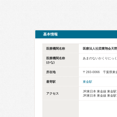
基本情報
医療機関名称
医療法人社団豊翔会天
医療機関名称
あまのないかくりにっ
(かな)
所在地
〒283-0066 千葉県東
最寄駅
東金駅
JR東日本 東金線 東金駅 
アクセス
JR東日本 東金線 東金駅