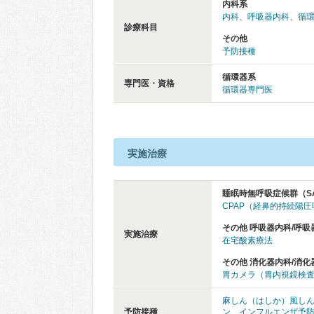
内科系
内科
、
呼吸器内科
、
循
診療科目
その他
予防接種
循環器系
専門医・資格
循環器専門医
実施治療
睡眠時無呼吸症候群（S
CPAP（経鼻的持続陽
その他 呼吸器内科/呼吸
実施治療
在宅酸素療法
その他 消化器内科/消化
胃カメラ（胃内視鏡検
麻しん（はしか）風し
予防接種
ン
、
インフルエンザ予