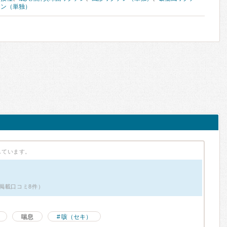
チン（単独）
しています。
掲載口コミ8件）
喘息
咳（セキ）