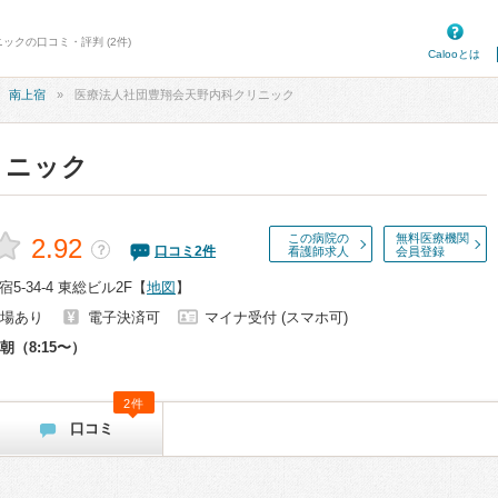
ックの口コミ・評判 (2件)
Calooとは
南上宿
医療法人社団豊翔会天野内科クリニック
リニック
この病院の
無料医療機関
2.92
？
口コミ
2
件
看護師求人
会員登録
-34-4 東総ビル2F
【
地図
】
場あり
電子決済可
マイナ受付 (スマホ可)
朝（8:15〜）
2件
口コミ