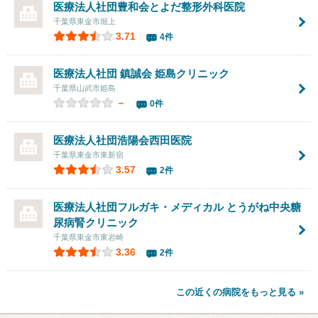
医療法人社団豊和会
とよだ整形外科医院
千葉県東金市堀上
3.71
4件
医療法人社団 鎮誠会
姫島クリニック
千葉県山武市姫島
－
0件
医療法人社団浩陽会
西田医院
千葉県東金市東新宿
3.57
2件
医療法人社団フルガキ・メディカル とうがね中央糖
尿病腎クリニック
千葉県東金市東岩崎
3.36
2件
この近くの病院をもっと見る »