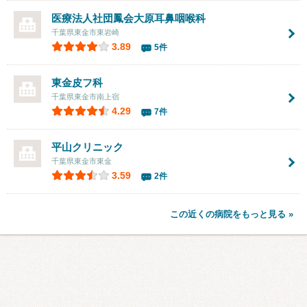
医療法人社団鳳会
大原耳鼻咽喉科
千葉県東金市東岩崎
3.89
5件
東金皮フ科
千葉県東金市南上宿
4.29
7件
平山クリニック
千葉県東金市東金
3.59
2件
この近くの病院をもっと見る »