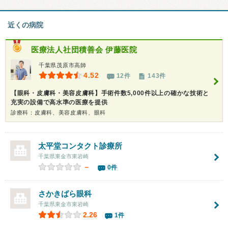
近くの病院
医療法人社団積善会
伊藤医院
千葉県茂原市高師
4.52
12件
143件
【眼科・皮膚科・美容皮膚科】手術件数5,000件以上の確かな技術と
充実の設備で高水準の医療を提供
診療科：皮膚科、美容皮膚科、眼科
太平堂コンタクト診療所
千葉県東金市東岩崎
－
0件
さかきばら眼科
千葉県東金市東岩崎
2.26
1件