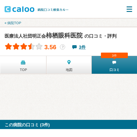
« 病院TOP
柿栖眼科医院
医療法人社団明正会
の口コミ・評判
3.56
3件
？
3件
TOP
地図
口コミ
この病院の口コミ (3件)