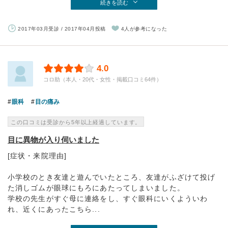
続きを読む
2017年03月受診 / 2017年04月投稿
4人が参考になった
4.0
コロ助（本人・20代・女性・掲載口コミ64件）
眼科
目の痛み
この口コミは受診から5年以上経過しています。
目に異物が入り伺いました
[症状・来院理由]
小学校のとき友達と遊んでいたところ、友達がふざけて投げ
た消しゴムが眼球にもろにあたってしまいました。
学校の先生がすぐ母に連絡をし、すぐ眼科にいくよういわ
れ、近くにあったこちら...