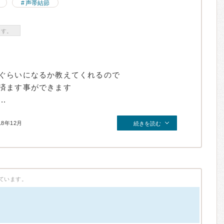
声帯結節
ます。
ぐらいになるか教えてくれるので
済ます事ができます
.
18年12月
続きを読む
ています。
）