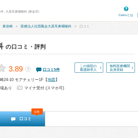
件: 大原耳鼻咽喉科 (東金市)
Calooとは
東岩崎
医療法人社団鳳会大原耳鼻咽喉科
口コミ
科
の口コミ・評判
この病院の
無料医療機関
3.89
？
口コミ
5
件
看護師求人
会員登録
24-10 モアチェリー1F
【
地図
】
場あり
マイナ受付 (スマホ可)
5件
口コミ