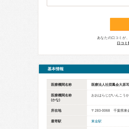
あなたの口コミが
口コミ
基本情報
医療機関名称
医療法人社団鳳会大原
医療機関名称
おおはらじびいんこう
(かな)
所在地
〒283-0068 千葉県
最寄駅
東金駅