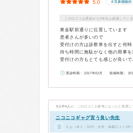
5.0
耳鼻咽喉科
この口コミは受診から5年以上経過してい
東金駅前通りに位置しています
患者さんが多いので
受付けの方は診察券を出すと何時
待ち時間に無駄がなく他の用事を
受付けの方もとても感じが良いで..
受診時期： 2017年02月
投稿時期： 20
9人中6人
が、この口コミが参考になったと投票し
ニコニコギャグ言う良い先生
もも（本人・30代・女性・掲載口コミ2件