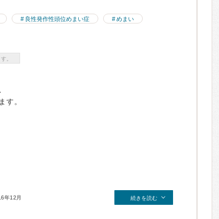
良性発作性頭位めまい症
めまい
ます。
、
ます。
16年12月
続きを読む