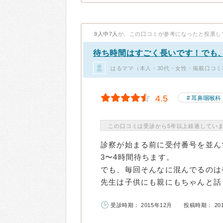
9人中7人
が、この口コミが参考になったと投票し
待ち時間はすごく長いです！でも、
はるママ（本人・30代・女性・掲載口コミ
4.5
耳鼻咽喉科
この口コミは受診から5年以上経過してい
診察が始まる前に受付番号を並ん
3〜4時間待ちます。
でも、毎回そんなに混んでるのは
先生は子供にも親にもちゃんと話し
受診時期： 2015年12月
投稿時期： 20