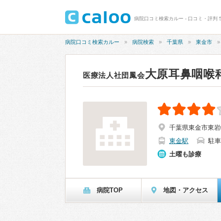
病院口コミ検索カルー - 口コミ・評判 5
病院口コミ検索カルー
病院検索
千葉県
東金市
大原耳鼻咽喉
医療法人社団鳳会
千葉県東金市東岩崎
東金駅
駐車
土曜も診療
病院TOP
地図・アクセス