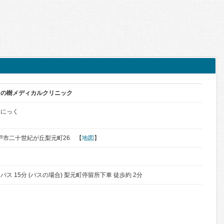
ちの樹メディカルクリニック
りにっく
県松戸市二十世紀が丘梨元町26 【
地図
】
 バス 15分 (バスの場合) 梨元町停留所下車 徒歩約 2分