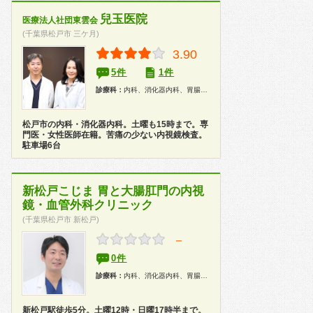
兒玉医院
医療法人社団東雲会
(千葉県松戸市 三ケ月)
3.90
5件
1件
診療科：
内科、消化器内科、胃腸科、外科、肛門科、内視鏡
松戸市の内科・消化器内科。土曜も15時まで。専
門医・女性医師在籍。苦痛の少ない内視鏡検査。
駐車場6台
新松戸こじま 胃と大腸肛門の内視
鏡・血管外科クリニック
(千葉県松戸市 新松戸)
－
0件
診療科：
内科、消化器内科、胃腸科、外科、心臓血管外科、消化器外科、内視鏡、健康診断、人間ドック
新松戸駅徒歩5分。土曜12時・日曜17時半まで。