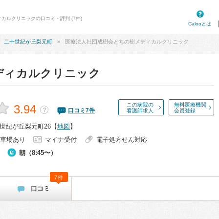
ィカルクリニックの口コミ・評判 (7件)
Calooとは
二十世紀が丘梨元町
医療法人社団成樹会とちの樹メディカルクリニック
ディカルクリニック
この病院の
無料医療機関
3.94
？
口コミ
7
件
看護師求人
会員登録
世紀が丘梨元町26
【
地図
】
車場あり
マイナ受付
電子処方せん対応
朝（8:45〜）
7件
口コミ