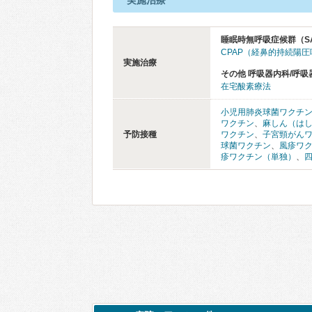
実施治療
睡眠時無呼吸症候群（S
CPAP（経鼻的持続陽
実施治療
その他 呼吸器内科/呼吸
在宅酸素療法
小児用肺炎球菌ワクチ
ワクチン
、
麻しん（は
予防接種
ワクチン
、
子宮頸がん
球菌ワクチン
、
風疹ワ
疹ワクチン（単独）
、