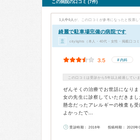
この病院の口コミ (7件)
1人中0人
が、この口コミが参考になったと投票し
綺麗で駐車場完備の病院です
citylights（本人・40代・女性・掲載口コ
3.5
内科
この口コミは受診から5年以上経過してい
ぜんそくの治療でお世話になりま
女の先生に診察していただきまし
懸念だったアレルギーの検査も受
よかったで...
受診時期： 2018年
投稿時期： 2020年