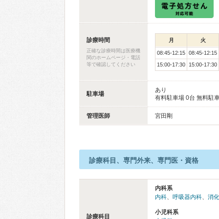
診療時間
月
火
正確な診療時間は医療機
08:45-12:15
08:45-12:15
関のホームページ・電話
等で確認してください
15:00-17:30
15:00-17:30
あり
駐車場
有料駐車場 0台 無料駐車
管理医師
宮田剛
診療科目、専門外来、専門医・資格
内科系
内科
、
呼吸器内科
、
消
小児科系
診療科目