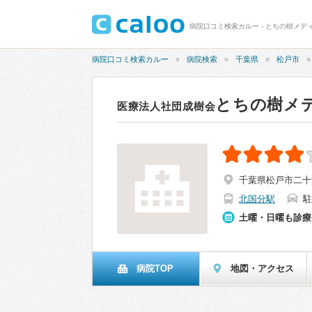
病院口コミ検索カルー - とちの樹メデ
病院口コミ検索カルー
病院検索
千葉県
松戸市
とちの樹メ
医療法人社団成樹会
千葉県松戸市二十
北国分駅
駐
土曜・日曜も診療
病院TOP
地図・アクセス