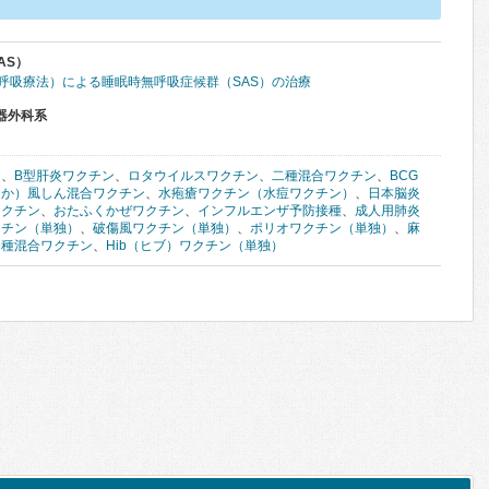
AS）
圧呼吸療法）による睡眠時無呼吸症候群（SAS）の治療
器外科系
ン
、
B型肝炎ワクチン
、
ロタウイルスワクチン
、
二種混合ワクチン
、
BCG
しか）風しん混合ワクチン
、
水疱瘡ワクチン（水痘ワクチン）
、
日本脳炎
ワクチン
、
おたふくかぜワクチン
、
インフルエンザ予防接種
、
成人用肺炎
クチン（単独）
、
破傷風ワクチン（単独）
、
ポリオワクチン（単独）
、
麻
四種混合ワクチン
、
Hib（ヒブ）ワクチン（単独）