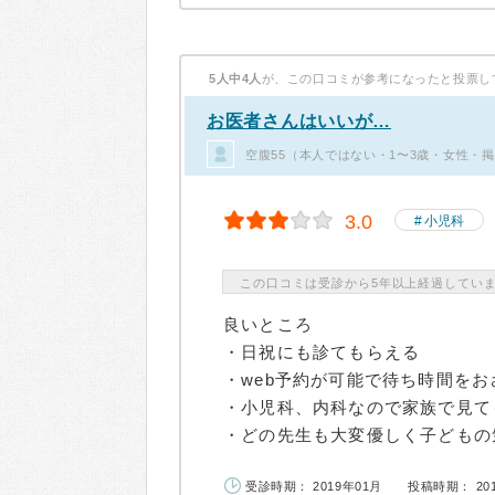
5人中4人
が、この口コミが参考になったと投票し
お医者さんはいいが…
空腹55（本人ではない・1〜3歳・女性・
3.0
小児科
この口コミは受診から5年以上経過してい
良いところ
・日祝にも診てもらえる
・web予約が可能で待ち時間をお
・小児科、内科なので家族で見て
・どの先生も大変優しく子どもの気
受診時期： 2019年01月
投稿時期： 20