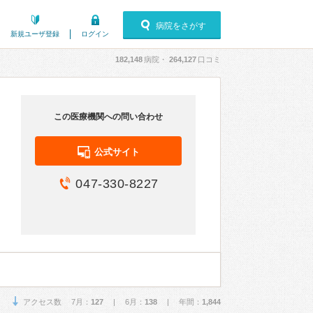
病院をさがす
新規ユーザ登録
ログイン
182,148
病院・
264,127
口コミ
この医療機関への問い合わせ
公式サイト
047-330-8227
アクセス数 7月：
127
| 6月：
138
| 年間：
1,844