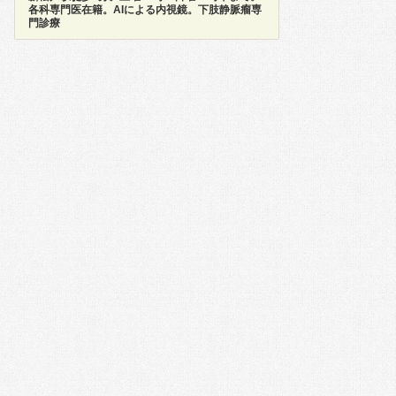
各科専門医在籍。AIによる内視鏡。下肢静脈瘤専
門診療