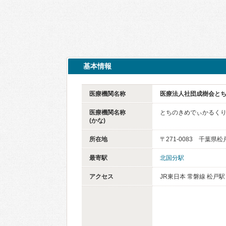
基本情報
医療機関名称
医療法人社団成樹会と
医療機関名称
とちのきめでぃかるく
(かな)
所在地
〒271-0083 千葉
最寄駅
北国分駅
アクセス
JR東日本 常磐線 松戸駅