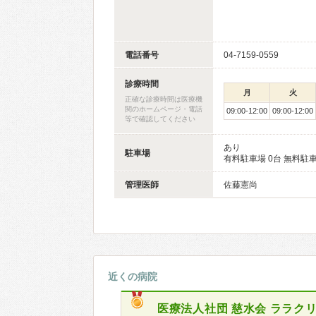
電話番号
04-7159-0559
診療時間
月
火
正確な診療時間は医療機
関のホームページ・電話
09:00-12:00
09:00-12:00
等で確認してください
あり
駐車場
有料駐車場 0台 無料駐車
管理医師
佐藤憲尚
近くの病院
医療法人社団 慈水会
ララク