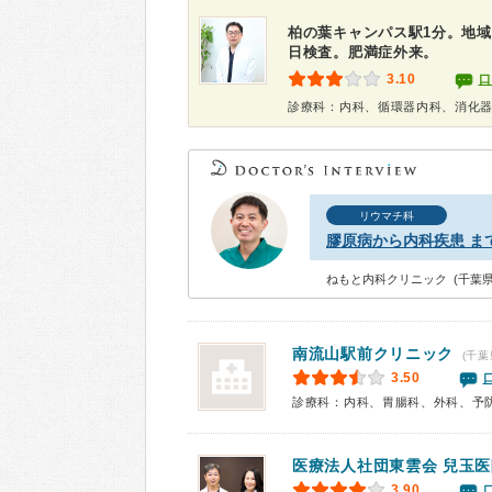
柏の葉キャンパス駅1分。地域
日検査。肥満症外来。
3.10
口
診療科：内科、循環器内科、消化
リウマチ科
膠原病から内科疾患 ま
ねもと内科クリニック (千葉県
南流山駅前クリニック
(千葉
3.50
診療科：内科、胃腸科、外科、予
医療法人社団東雲会
兒玉医
3.90