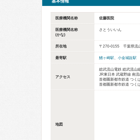
基本情報
医療機関名称
佐藤医院
医療機関名称
さとういいん
(かな)
所在地
〒270-0155 千葉県流
最寄駅
鰭ヶ崎駅
、
小金城趾駅
総武流山電鉄 総武流山線
JR東日本 武蔵野線 南流
アクセス
首都圏新都市鉄道 つくば
首都圏新都市鉄道 つくば
地図