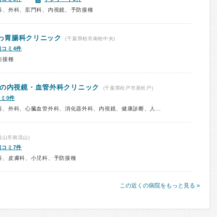
科、外科、肛門科、内視鏡、予防接種
わ胃腸科クリニック
(千葉県柏市南柏中央)
口コミ4件
防接種
門の内視鏡・血管外科クリニック
(千葉県松戸市新松戸)
ミ0件
診療科：内科、消化器内科、胃腸科、外科、心臓血管外科、消化器外科、内視鏡、健康診断、人間ドック
流山市南流山)
口コミ7件
科、皮膚科、小児科、予防接種
この近くの病院をもっと見る »