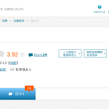
件: 佐藤医院 (流山市)
Calooとは
宮園
佐藤医院
口コミ
この病院の
無料医療機関
3.92
？
口コミ
2
件
看護師求人
会員登録
1-2
【
地図
】
趾駅
駐車場あり
2件
口コミ