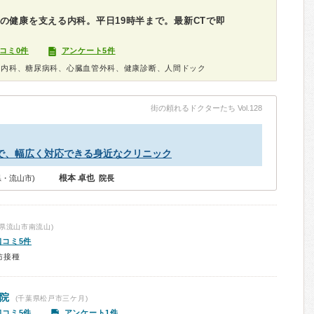
の健康を支える内科。平日19時半まで。最新CTで即
コミ0件
アンケート5件
器内科、糖尿病科、心臓血管外科、健康診断、人間ドック
街の頼れるドクターたち Vol.128
で、幅広く対応できる身近なクリニック
根本 卓也
・流山市)
院長
県流山市南流山)
口コミ5件
防接種
院
(千葉県松戸市三ケ月)
口コミ5件
アンケート1件