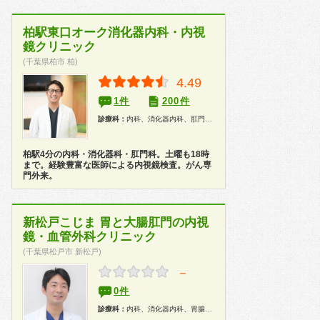
柏駅東口オーク消化器内科・内視
鏡クリニック
(千葉県柏市 柏)
4.49
1件
200件
診療科：
内科、消化器内科、肛門科、内視鏡、健康診断、人間ドック
柏駅4分の内科・消化器科・肛門科。土曜も18時
まで。経験豊富な医師による内視鏡検査。がん専
門外来。
新松戸こじま 胃と大腸肛門の内視
鏡・血管外科クリニック
(千葉県松戸市 新松戸)
－
0件
診療科：
内科、消化器内科、胃腸科、外科、心臓血管外科、消化器外科、内視鏡、健康診断、人間ドック