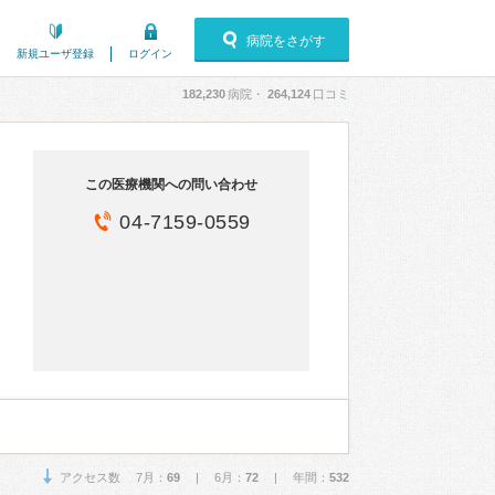
病院をさがす
新規ユーザ登録
ログイン
182,230
病院・
264,124
口コミ
この医療機関への問い合わせ
04-7159-0559
アクセス数 7月：
69
| 6月：
72
| 年間：
532