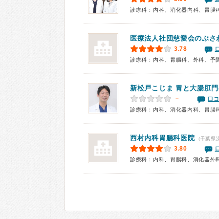
診療科：内科、消化器内科、胃腸
医療法人社団慈愛会
のぶさ
3.78
診療科：内科、胃腸科、外科、予
新松戸こじま 胃と大腸肛
－
口コ
西村内科胃腸科医院
(千葉県
3.80
診療科：内科、胃腸科、消化器外