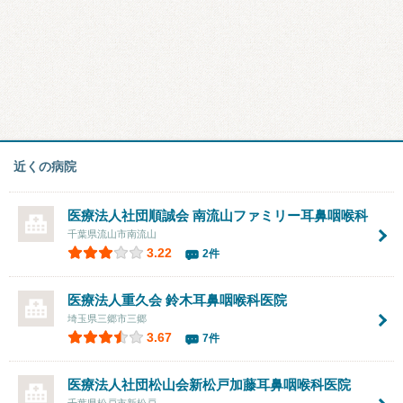
近くの病院
医療法人社団順誠会
南流山ファミリー耳鼻咽喉科
千葉県流山市南流山
3.22
2件
医療法人重久会
鈴木耳鼻咽喉科医院
埼玉県三郷市三郷
3.67
7件
医療法人社団松山会
新松戸加藤耳鼻咽喉科医院