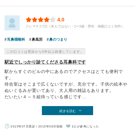
4.0
クレマチス721（本人ではない・1〜3歳・男性・掲載口コミ30件）
耳鼻咽喉科
鼻風邪
鼻のつまり
この口コミは受診から5年以上経過しています。
駅近でしっかり診てくださる耳鼻科です
駅からすぐのビルの中にあるのでアクセスはとても便利で
す。
待合室はそこまで広くないですが、充分です。子供の絵本や
ぬいぐるみが置いてあり、大人用の雑誌もあります。
だいたい４～５組待っている感じです...
続きを読む
2015年07月受診 / 2015年09月投稿
3人が参考になった