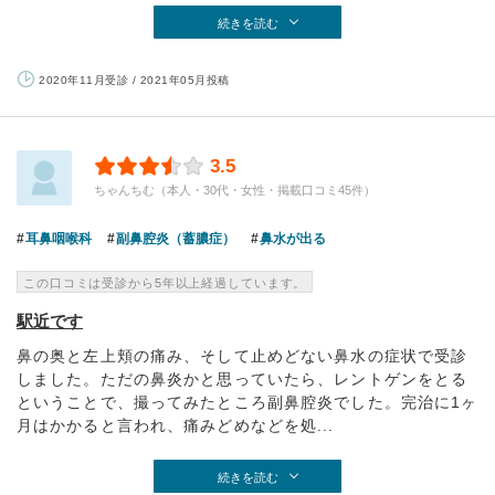
続きを読む
2020年11月受診 / 2021年05月投稿
3.5
ちゃんちむ（本人・30代・女性・掲載口コミ45件）
耳鼻咽喉科
副鼻腔炎（蓄膿症）
鼻水が出る
この口コミは受診から5年以上経過しています。
駅近です
鼻の奥と左上頬の痛み、そして止めどない鼻水の症状で受診
しました。ただの鼻炎かと思っていたら、レントゲンをとる
ということで、撮ってみたところ副鼻腔炎でした。完治に1ヶ
月はかかると言われ、痛みどめなどを処...
続きを読む