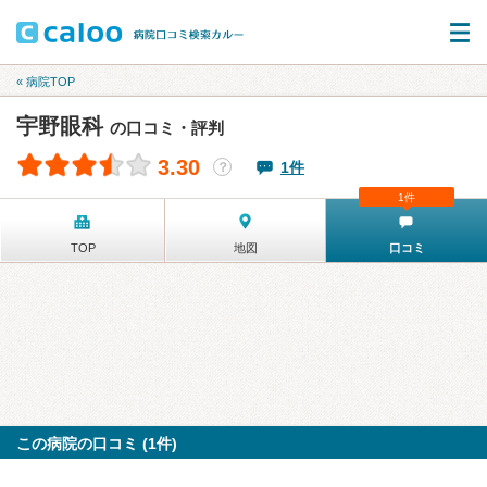
« 病院TOP
宇野眼科
の口コミ・評判
3.30
1件
？
1件
TOP
地図
口コミ
この病院の口コミ (1件)