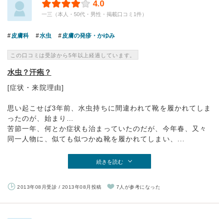
4.0
一三（本人・50代・男性・掲載口コミ1件）
皮膚科
水虫
皮膚の発疹・かゆみ
この口コミは受診から5年以上経過しています。
水虫？汗疱？
[症状・来院理由]
思い起こせば3年前、水虫持ちに間違われて靴を履かれてしま
ったのが、始まり…
苦節一年、何とか症状も治まっていたのだが、今年春、又々
同一人物に、似ても似つかぬ靴を履かれてしまい、...
続きを読む
2013年08月受診 / 2013年08月投稿
7人が参考になった