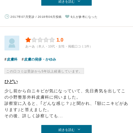
続きを読む
2017年07月受診 / 2018年06月投稿
9人が参考になった
1.0
あーあ（本人・10代・女性・掲載口コミ1件）
皮膚科
皮膚の発疹・かゆみ
この口コミは受診から5年以上経過しています。
ひどい
少し前から白ニキビが気になっていて、先日勇気を出してこ
の小野整形外科皮膚科に伺いました。
診察室に入ると、｢どんな感じ？｣と聞かれ、｢額にニキビがあ
ります｣と答えました。
その後、詳しく診察しても...
続きを読む