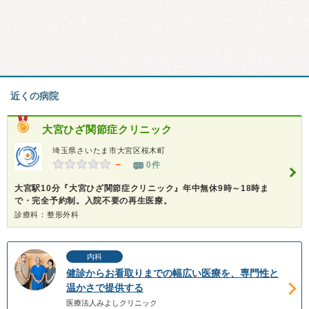
近くの病院
大宮ひざ関節症クリニック
埼玉県さいたま市大宮区桜木町
－
0件
大宮駅10分『大宮ひざ関節症クリニック』年中無休9時～18時ま
で・完全予約制。入院不要の再生医療。
診療科：整形外科
内科
健診からお看取りまでの幅広い医療を、専門性と
温かさで提供する
医療法人みよしクリニック