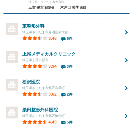
埼玉県・さいたま市大宮区
三吉 健太
⽊⼾⼝ 美季
副院長
医師
東整形外科
埼玉県さいたま市見沼区東大宮
3.46
6件
上尾メディカルクリニック
埼玉県上尾市原市
3.94
3件
松沢医院
埼玉県さいたま市北区宮原町
3.62
2件
柴田整形外科医院
埼玉県さいたま市北区植竹町
4.49
5件