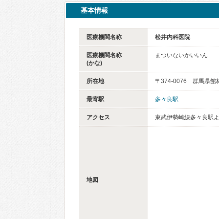
基本情報
医療機関名称
松井内科医院
医療機関名称
まついないかいいん
(かな)
所在地
〒374-0076 群馬県
最寄駅
多々良駅
アクセス
東武伊勢崎線多々良駅よ
地図