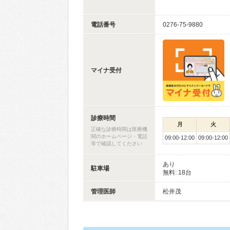
電話番号
0276-75-9880
マイナ受付
診療時間
月
火
正確な診療時間は医療機
関のホームページ・電話
09:00-12:00
09:00-12:00
等で確認してください
あり
駐車場
無料: 18台
管理医師
松井茂