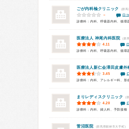
ごが内科楡クリニック
(群馬
－
口コ
診療科：内科、呼吸器内科、循環
医療法人
神尾内科医院
(群
4.11
診療科：内科、呼吸器内科、循環
医療法人新仁会
澤田皮膚外
3.45
診療科：内科、アレルギー科、形
まりレディスクリニック
(
4.20
診療科：内科、婦人科、予防接種
菅沼医院
(群馬県館林市大手町)