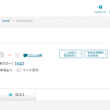
Calooとは
日向町
松井内科医院
この病院の
無料医療機関
－
？
口コミ
0
件
看護師求人
会員登録
523ー7
【
地図
】
車場あり
マイナ受付
口コミ