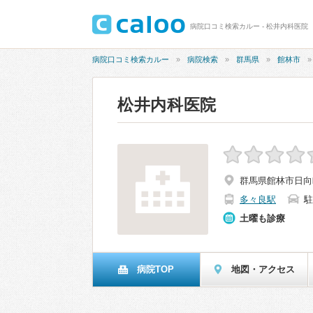
病院口コミ検索カルー - 松井内科医院
病院口コミ検索カルー
病院検索
群馬県
館林市
松井内科医院
群馬県館林市日向町
多々良駅
駐
土曜も診療
病院TOP
地図・アクセス