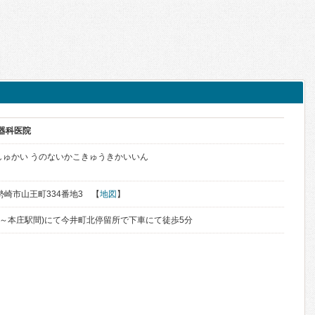
吸器科医院
しゅかい うのないかこきゅうきかいいん
伊勢崎市山王町334番地3 【
地図
】
勢崎～本庄駅間)にて今井町北停留所で下車にて徒歩5分