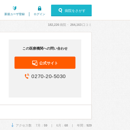
病院をさがす
新規ユーザ登録
ログイン
182,226
病院・
264,163
口コミ
この医療機関への問い合わせ
公式サイト
0270-20-5030
アクセス数 7月：
59
| 6月：
68
| 年間：
929