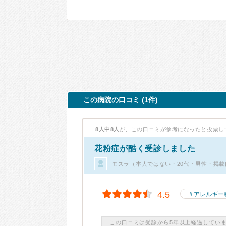
この病院の口コミ (1件)
8人中8人
が、この口コミが参考になったと投票し
花粉症が酷く受診しました
モスラ（本人ではない・20代・男性・掲載
4.5
アレルギー
この口コミは受診から5年以上経過してい