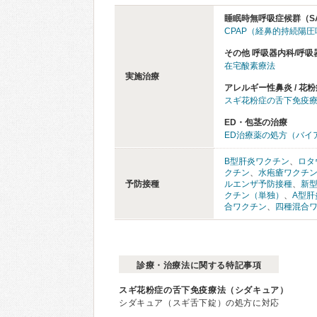
睡眠時無呼吸症候群（S
CPAP（経鼻的持続陽
その他 呼吸器内科/呼吸
在宅酸素療法
実施治療
アレルギー性鼻炎 / 花粉
スギ花粉症の舌下免疫
ED・包茎の治療
ED治療薬の処方（バイ
B型肝炎ワクチン
、
ロタ
クチン
、
水疱瘡ワクチ
予防接種
ルエンザ予防接種
、
新
クチン（単独）
、
A型肝
合ワクチン
、
四種混合
診療・治療法に関する特記事項
スギ花粉症の舌下免疫療法（シダキュア）
シダキュア（スギ舌下錠）の処方に対応