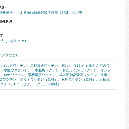
AS）
圧呼吸療法）による睡眠時無呼吸症候群（SAS）の治療
器外科系
症
療法（シダキュア）
アグラなど）
ウイルスワクチン
、
二種混合ワクチン
、
麻しん（はしか）風しん混合ワ
ン（水痘ワクチン）
、
日本脳炎ワクチン
、
おたふくかぜワクチン
、
インフ
型コロナワクチン
、
帯状疱疹ワクチン
、
成人用肺炎球菌ワクチン
、
風疹ワ
炎ワクチン
、
ポリオワクチン（単独）
、
麻疹ワクチン（単独）
、
三種混
ワクチン
、
Hib（ヒブ）ワクチン（単独）