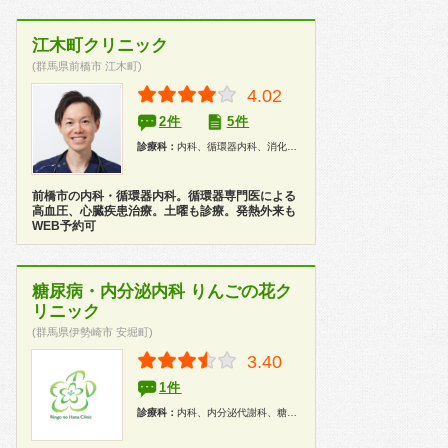
江木町クリニック
(群馬県前橋市 江木町)
4.02
2件
5件
診療科：
内科、循環器内科、消化器内科、外科、内視鏡、健康診断
前橋市の内科・循環器内科。循環器専門医による
高血圧、心臓疾患治療。土曜も診療。発熱外来も
WEB予約可
糖尿病・内分泌内科 りんごの花ク
リニック
(群馬県伊勢崎市 安堀町)
3.40
1件
診療科：
内科、内分泌代謝科、糖尿病科、健康診断