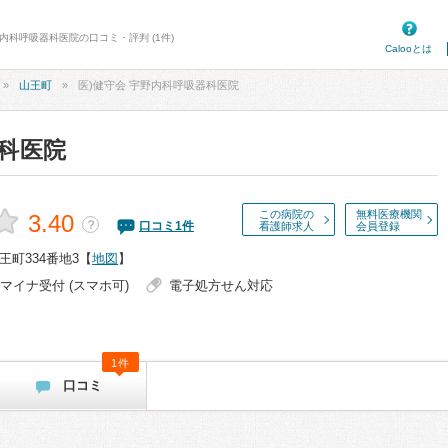
野内科呼吸器科医院の口コミ・評判 (1件)
Calooとは
山王町
医)健守会 宇野内科呼吸器科医院
器科医院
この病院の
無料医療機関
3.40
？
口コミ
1
件
看護師求人
会員登録
町334番地3
【
地図
】
マイナ受付 (スマホ可)
電子処方せん対応
1件
口コミ