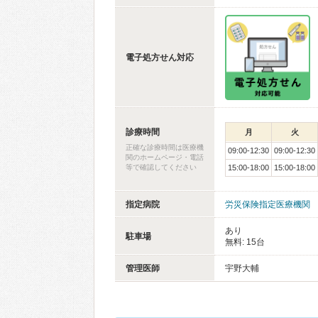
電子処方せん対応
診療時間
月
火
正確な診療時間は医療機
09:00-12:30
09:00-12:30
関のホームページ・電話
等で確認してください
15:00-18:00
15:00-18:00
指定病院
労災保険指定医療機関
あり
駐車場
無料: 15台
管理医師
宇野大輔