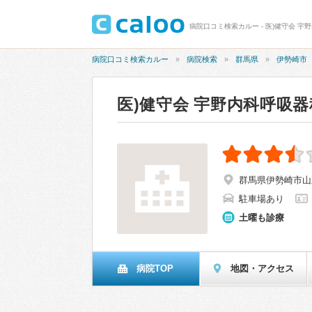
病院口コミ検索カルー - 医)健守会 宇
病院口コミ検索カルー
病院検索
群馬県
伊勢崎市
医)健守会 宇野内科呼吸
群馬県伊勢崎市山王
駐車場あり
土曜も診療
病院TOP
地図・アクセス