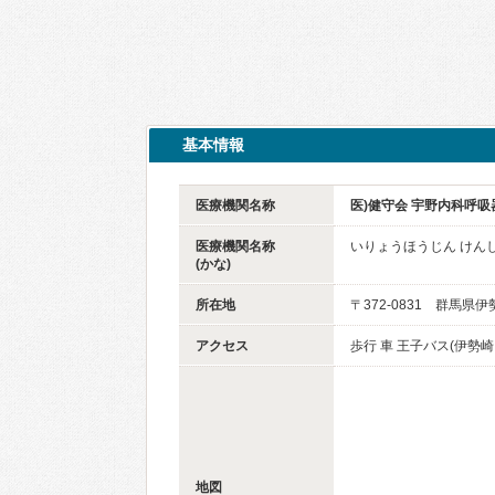
基本情報
医療機関名称
医)健守会 宇野内科呼
医療機関名称
いりょうほうじん けん
(かな)
所在地
〒372-0831 群馬県
アクセス
歩行 車 王子バス(伊
地図