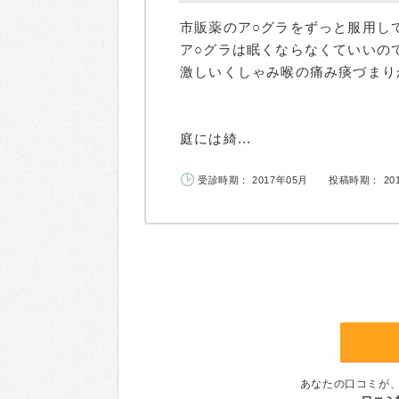
市販薬のア○グラをずっと服用し
ア○グラは眠くならなくていいの
激しいくしゃみ喉の痛み痰づまり
庭には綺...
受診時期： 2017年05月
投稿時期： 20
あなたの口コミが