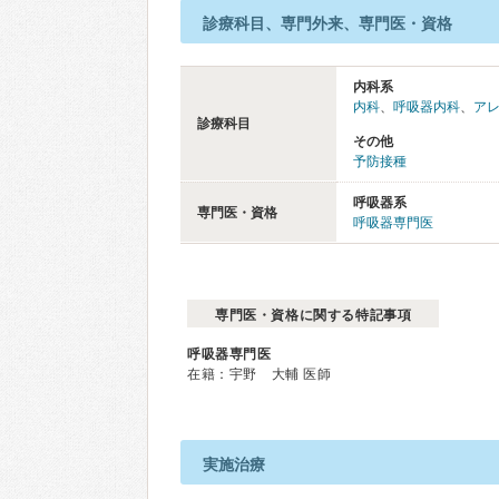
診療科目、専門外来、専門医・資格
内科系
内科
、
呼吸器内科
、
ア
診療科目
その他
予防接種
呼吸器系
専門医・資格
呼吸器専門医
専門医・資格に関する特記事項
呼吸器専門医
在籍：宇野 大輔 医師
実施治療