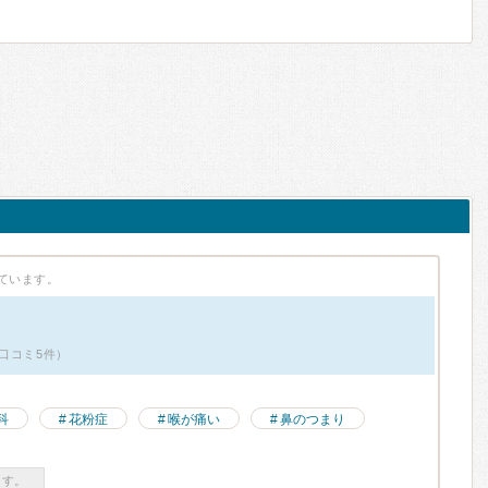
ています。
口コミ5件）
科
花粉症
喉が痛い
鼻のつまり
ます。