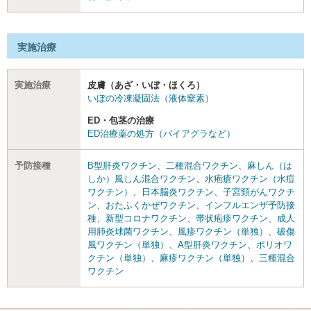
実施治療
実施治療
皮膚（あざ・いぼ・ほくろ）
いぼの冷凍凝固法（液体窒素）
ED・包茎の治療
ED治療薬の処方（バイアグラなど）
予防接種
B型肝炎ワクチン
、
二種混合ワクチン
、
麻しん（は
しか）風しん混合ワクチン
、
水疱瘡ワクチン（水痘
ワクチン）
、
日本脳炎ワクチン
、
子宮頸がんワクチ
ン
、
おたふくかぜワクチン
、
インフルエンザ予防接
種
、
新型コロナワクチン
、
帯状疱疹ワクチン
、
成人
用肺炎球菌ワクチン
、
風疹ワクチン（単独）
、
破傷
風ワクチン（単独）
、
A型肝炎ワクチン
、
ポリオワ
クチン（単独）
、
麻疹ワクチン（単独）
、
三種混合
ワクチン