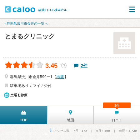
«群馬県渋川市金井の一覧へ
とまるクリニック
3.45
2件
？
地図
群馬県渋川市金井599ー1【
】
駐車場あり
マイナ受付
土曜も診療
2件
TOP
地図
口コミ
アクセス数 7月：
172
| 6月：
190
| 年間：
1,739