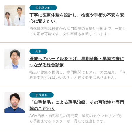
消化器内科
丁寧に医療体験を設計し、検査や手術の不安を安
心に変えたい
消化器内視鏡検査から肛門疾患の日帰り手術まで、一貫し
て対応が可能です。女性医師も在籍しています。
内科
医療へのハードルを下げ、早期診断・早期治療に
つながる総合診療
幅広い診療を提供し、専門機関にもスムーズに紹介。「何
科を受診すればいいの？」と迷う必要はありません。
形成外科
「自毛植毛」による薄毛治療。その可能性と専門
院のこだわり
AGA治療・自毛植毛の専門院。最初のカウンセリングか
ら手術までをドクターが一貫して担当します。