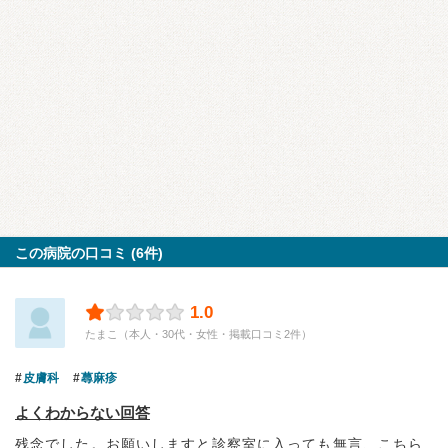
この病院の口コミ (6件)
1.0
たまこ（本人・30代・女性・掲載口コミ2件）
皮膚科
蕁麻疹
よくわからない回答
残念でした。お願いしますと診察室に入っても無言、こちら