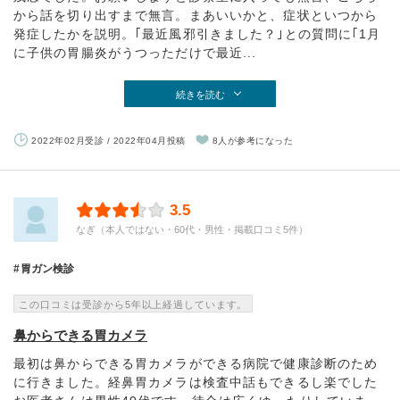
から話を切り出すまで無言。まあいいかと、症状といつから
発症したかを説明。｢最近風邪引きました？｣との質問に｢1月
に子供の胃腸炎がうつっただけで最近...
続きを読む
2022年02月受診 / 2022年04月投稿
8人が参考になった
3.5
なぎ（本人ではない・60代・男性・掲載口コミ5件）
胃ガン検診
この口コミは受診から5年以上経過しています。
鼻からできる胃カメラ
最初は鼻からできる胃カメラができる病院で健康診断のため
に行きました。経鼻胃カメラは検査中話もできるし楽でした