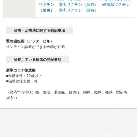
ワクチン
、
風疹ワクチン（単独）
、
破傷風ワクチン
（単独）
、
麻疹ワクチン（単独）
診療・治療法に関する特記事項
緊急避妊薬（アフターピル）
オンライン診療ができる医師が在籍
診察している病気の特記事項
新型コロナ後遺症
■年齢条件：12歳以上
■職場復帰支援：可
《対応する症状》咳、喀痰、咽頭痛、息切れ、胸痛、動悸、発熱、関節痛、
抑うつ