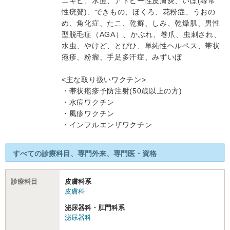
ニキビ、水痘、アトピー性皮膚炎、いぼ(尋常
性疣贅)、できもの、ほくろ、花粉症、うおの
め、角化症、たこ、乾癬、しみ、乾燥肌、男性
型脱毛症（AGA）、かぶれ、巻爪、虫刺され、
水虫、やけど、とびひ、単純性ヘルペス、帯状
疱疹、粉瘤、手足多汗症、みずいぼ
<主な取り扱いワクチン>
・帯状疱疹予防注射(50歳以上の方)
・水痘ワクチン
・風疹ワクチン
・インフルエンザワクチン
すべての診療科目、専門外来、専門医・資格
診療科目
皮膚科系
皮膚科
泌尿器科・肛門科系
泌尿器科