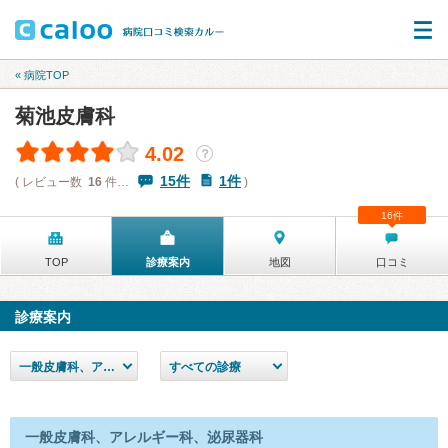
« 病院TOP
菊池皮膚科
4.02
？
15件
1件
( レビュー数
16
件…
)
16件
TOP
診療案内
地図
口コミ
診療案内
一般皮膚科、アレルギー科、泌尿器科
すべての診療
一般皮膚科、アレルギー科、泌尿器科