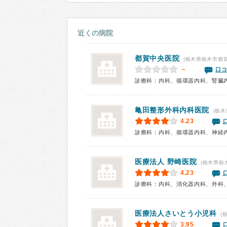
近くの病院
都賀中央医院
(栃木県栃木市都賀
－
口コ
診療科：内科、循環器内科、腎臓
亀田整形外科内科医院
(栃木
4.23
診療科：内科、循環器内科、神経
医療法人
野崎医院
(栃木県栃
4.23
診療科：内科、消化器内科、外科
医療法人
さいとう小児科
(
3.95