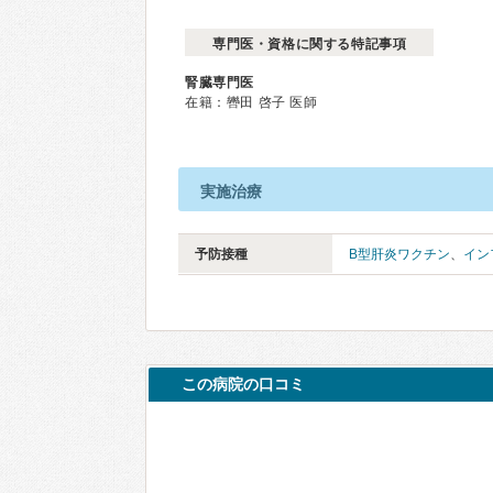
専門医・資格に関する特記事項
腎臓専門医
在籍：轡田 啓子 医師
実施治療
予防接種
B型肝炎ワクチン
、
イン
この病院の口コミ