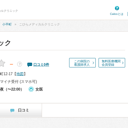
カルクリニック
Calooとは
小平町
こひらメディカルクリニック
ック
この病院の
無料医療機関
－
？
口コミ
0
件
看護師求人
会員登録
12-17
【
地図
】
マイナ受付 (スマホ可)
夜（〜22:00）
女医
口コミ