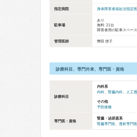
指定病院
身体障害者福祉法指定
あり
駐車場
無料: 21台
障害者用の駐車スペース
管理医師
轡田 啓子
診療科目、専門外来、専門医・資格
内科系
内科
、
腎臓内科
、
人工
診療科目
その他
予防接種
腎臓・泌尿器系
専門医・資格
腎臓専門医
、
透析専門