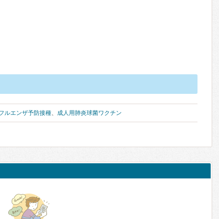
フルエンザ予防接種
、
成人用肺炎球菌ワクチン