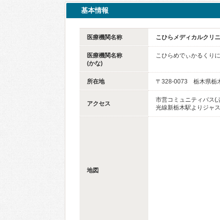
基本情報
医療機関名称
こひらメディカルクリ
医療機関名称
こひらめでぃかるくり
(かな)
所在地
〒328-0073 栃木県栃
市営コミュニティバス(
アクセス
光線新栃木駅よりジャス
地図