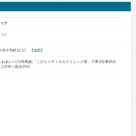
ニック
にっく
木市小平町12-17 【
地図
】
ふれあいバス)寺尾線;「こひらメディカルクリニック前」下車 0分東武日
コ方向へ徒歩25分