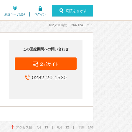
病院をさがす
新規ユーザ登録
ログイン
182,230
病院・
264,124
口コミ
この医療機関への問い合わせ
公式サイト
0282-20-1530
アクセス数 7月：
13
| 6月：
12
| 年間：
140