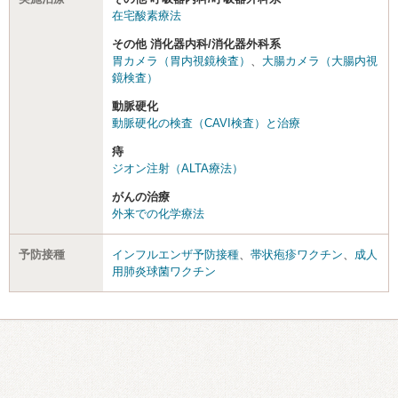
在宅酸素療法
その他 消化器内科/消化器外科系
胃カメラ（胃内視鏡検査）
、
大腸カメラ（大腸内視
鏡検査）
動脈硬化
動脈硬化の検査（CAVI検査）と治療
痔
ジオン注射（ALTA療法）
がんの治療
外来での化学療法
予防接種
インフルエンザ予防接種
、
帯状疱疹ワクチン
、
成人
用肺炎球菌ワクチン