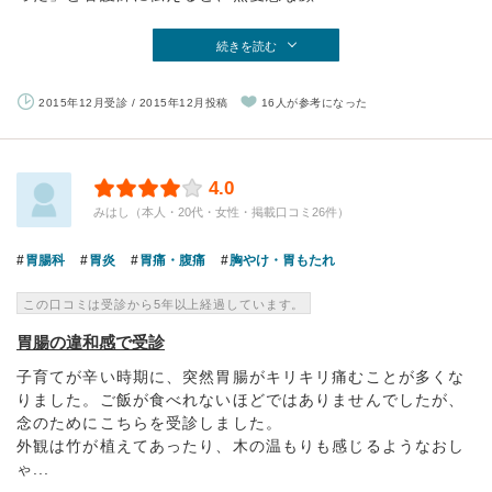
続きを読む
2015年12月受診 / 2015年12月投稿
16人が参考になった
4.0
みはし（本人・20代・女性・掲載口コミ26件）
胃腸科
胃炎
胃痛・腹痛
胸やけ・胃もたれ
この口コミは受診から5年以上経過しています。
胃腸の違和感で受診
子育てが辛い時期に、突然胃腸がキリキリ痛むことが多くな
りました。ご飯が食べれないほどではありませんでしたが、
念のためにこちらを受診しました。
外観は竹が植えてあったり、木の温もりも感じるようなおし
ゃ...