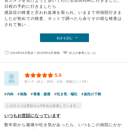
胃カメラを受けようと歩いて行ける吉田内科に行きました。
日程の予約に行きましたら
感染症の検査と言われ血液を取られ、いままで何病院行きま
したが初めての検査、ネットで調べたら余りその様な検査は
されて無い...
続きを読む
2023年04月受診 / 2023年04月投稿
10人が参考になった
5.0
梨々子（本人・20代・女性・掲載口コミ3件）
内科
発熱
胃痛・腹痛
吐き気・嘔吐
急性の下痢
この口コミは受診から5年以上経過しています。
いつもお世話になっています
数年前から腹痛や吐き気があったら、いつもこの病院にかか