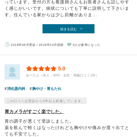
っています。受付の方も看護師さんもお医者さんも話しやす
く感じがいいです。病状についても丁寧に説明して下さいま
す。住んでいる家からは少し距離がありま...
続きを読む
2018年08月受診 / 2018年10月投稿
6人が参考になった
5.0
あーたん（本人・40代・女性・掲載口コミ1件）
消化器内科
胸やけ・胃もたれ
この口コミは受診から5年以上経過しています。
胃カメラがすごく楽でした。
胃の調子が悪くて受診しました。
薬を飲んで軽くはなったけれども胸やけや痛みが度々出てと
ても不安でした。