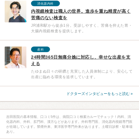
消化器内科
内視鏡検査は職人の世界。進歩を重ね精度が高く
苦痛のない検査を
JR浦和駅から徒歩1分。受診しやすく、苦痛を抑えた胃・
大腸内視鏡検査を提供します。
産科
24時間365⽇無痛分娩に対応し、幸せな出産を支
える
たゆまぬ日々の研鑽と充実した人員体制により、安心して
出産に臨める環境を追求しています。
ドクターズインタビューをもっと読む »
吉田医院の基本情報、口コミ5件は、病院口コミ検索カルーでチェック！内科、消
化器内科、外科、肛門科、漢方などがあります。外科専門医、消化器内視鏡専門医
が在籍しています。禁煙外来、東洋医学専門外来があります。土曜日診察・駐車場
あり。