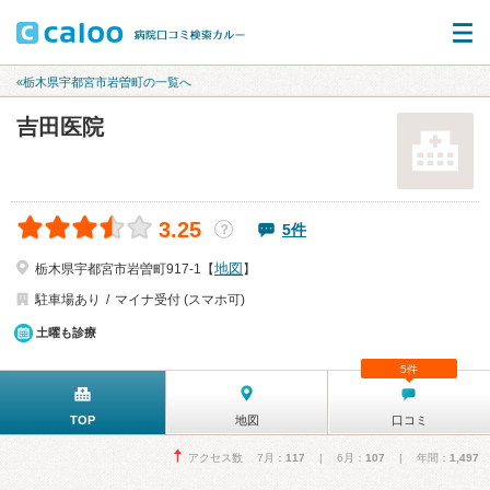
«栃木県宇都宮市岩曽町の一覧へ
吉田医院
3.25
5件
？
地図
栃木県宇都宮市岩曽町917-1【
】
駐車場あり
マイナ受付 (スマホ可)
土曜も診療
5件
TOP
地図
口コミ
アクセス数 7月：
117
| 6月：
107
| 年間：
1,497