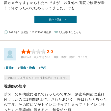
胃カメラをすすめられたのですが、以前他の病院で検査が辛
くて怖かったのでためらってました。でも...
続きを読む
2017年01月受診 / 2017年02月投稿
8人が参考になった
2.0
雨雲678（本人ではない・60代・男性・掲載口コミ1件）
胃腸科
胃痛・腹痛
便秘
この口コミは受診から5年以上経過しています。
看護師の態度
以前、父を病院に連れて行ったのですが、診療時間前に受け
付けしたのに1時間以上待たされたあげく、呼ばれたと思った
ら丁度、その時に父がトイレに行ってしまって「トイレに行
った」と看護師に伝えると、無愛想な顔...