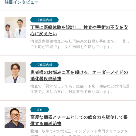
注目インタビュー
消化器内科
丁寧に医療体験を設計し、検査や手術の不安を安
心に変えたい
消化器内視鏡検査から肛門疾患の日帰り手術まで、一貫し
て対応が可能です。女性医師も在籍しています。
消化器内科
患者様のお悩みに耳を傾ける、オーダーメイドの
消化器疾患診療
検査で「異常なし」でも、腹痛・下痢・便秘などの消化器
症状でお困りの方に、対話重視で寄り添います。
歯科
高度な機器とチームとしての総合力を駆使して提
供する歯科治療
愛知・岐阜で4つの矯正・インプラント専門クリニックを