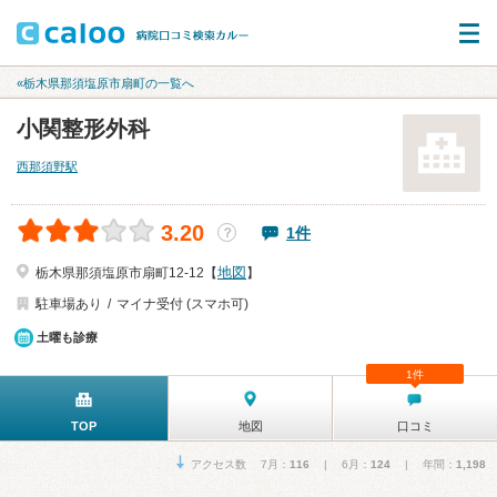
«栃木県那須塩原市扇町の一覧へ
小関整形外科
西那須野駅
3.20
1件
？
地図
栃木県那須塩原市扇町12‐12【
】
駐車場あり
マイナ受付 (スマホ可)
土曜も診療
1件
TOP
地図
口コミ
アクセス数 7月：
116
| 6月：
124
| 年間：
1,198