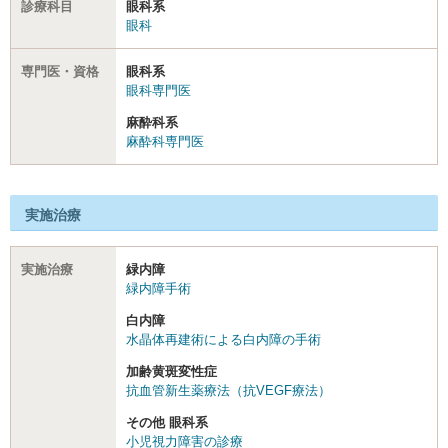
診療科目
眼科系
眼科
専門医・資格
眼科系
眼科専門医
麻酔科系
麻酔科専門医
実施治療
実施治療
緑内障
緑内障手術
白内障
水晶体再建術による白内障の手術
加齢黄斑変性症
抗血管新生薬療法（抗VEGF療法）
その他 眼科系
小児視力障害の診療