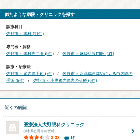
似たような病院・クリニックを探す
診療科目
佐野市 × 眼科 (11件)
専門医・資格
佐野市 × 眼科専門医 (8件)
佐野市 × 麻酔科専門医 (4件)
診療・治療法
佐野市 × 緑内障手術 (7件)
佐野市 × 水晶体再建術による白内障の
手術 (6件)
佐野市 × 小児視力障害の診療 (6件)
近くの病院
医療法人大野眼科クリニック
栃木県佐野市赤坂町
3.33
1件