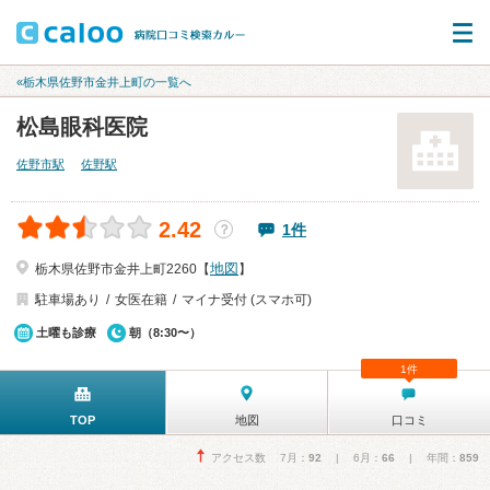
«栃木県佐野市金井上町の一覧へ
松島眼科医院
佐野市駅
佐野駅
2.42
1件
？
地図
栃木県佐野市金井上町2260【
】
駐車場あり
女医在籍
マイナ受付 (スマホ可)
土曜も診療
朝（8:30〜）
1件
TOP
地図
口コミ
アクセス数 7月：
92
| 6月：
66
| 年間：
859