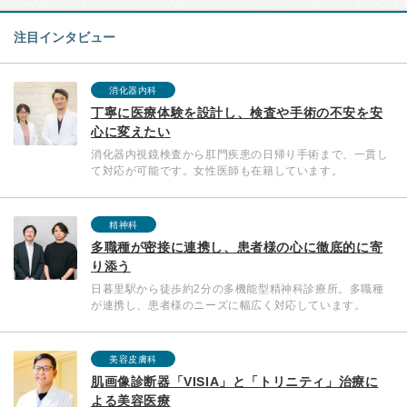
注目インタビュー
消化器内科
丁寧に医療体験を設計し、検査や手術の不安を安
心に変えたい
消化器内視鏡検査から肛門疾患の日帰り手術まで、一貫し
て対応が可能です。女性医師も在籍しています。
精神科
多職種が密接に連携し、患者様の心に徹底的に寄
り添う
日暮里駅から徒歩約2分の多機能型精神科診療所。多職種
が連携し、患者様のニーズに幅広く対応しています。
美容皮膚科
肌画像診断器「VISIA」と「トリニティ」治療に
よる美容医療