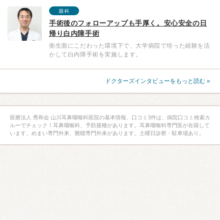
眼科
手術後のフォローアップも手厚く。安心安全の日
帰り白内障手術
衛生面にこだわった環境下で、大学病院で培った経験を活
かして白内障手術を実施します。
ドクターズインタビューをもっと読む »
医療法人 秀和会 山川耳鼻咽喉科医院の基本情報、口コミ3件は、病院口コミ検索カ
ルーでチェック！耳鼻咽喉科、予防接種があります。耳鼻咽喉科専門医が在籍して
います。めまい専門外来、難聴専門外来があります。土曜日診察・駐車場あり。