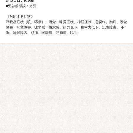
新型コロナ後遺症
■受診前相談：必要
《対応する症状》
呼吸器症状（咳、喀痰）、嗅覚・味覚症状、神経症状（息切れ、胸痛、嗅覚
障害・味覚障害、疲労感・倦怠感、筋力低下、集中力低下、記憶障害、 不
眠、睡眠障害、頭痛、関節痛、筋肉痛、脱毛）