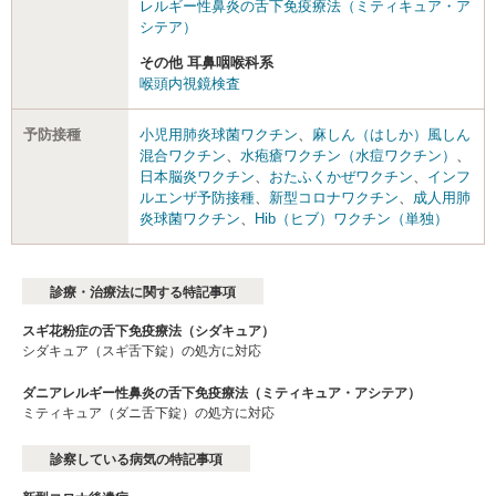
レルギー性鼻炎の舌下免疫療法（ミティキュア・ア
シテア）
その他 耳鼻咽喉科系
喉頭内視鏡検査
予防接種
小児用肺炎球菌ワクチン
、
麻しん（はしか）風しん
混合ワクチン
、
水疱瘡ワクチン（水痘ワクチン）
、
日本脳炎ワクチン
、
おたふくかぜワクチン
、
インフ
ルエンザ予防接種
、
新型コロナワクチン
、
成人用肺
炎球菌ワクチン
、
Hib（ヒブ）ワクチン（単独）
診療・治療法に関する特記事項
スギ花粉症の舌下免疫療法（シダキュア）
シダキュア（スギ舌下錠）の処方に対応
ダニアレルギー性鼻炎の舌下免疫療法（ミティキュア・アシテア）
ミティキュア（ダニ舌下錠）の処方に対応
診察している病気の特記事項