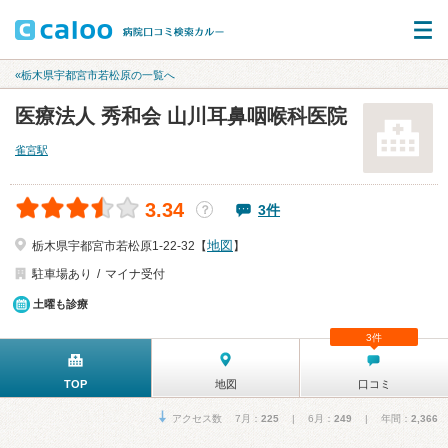
«栃木県宇都宮市若松原の一覧へ
医療法人 秀和会 山川耳鼻咽喉科医院
雀宮駅
3.34
3件
？
地図
栃木県宇都宮市若松原1-22-32【
】
駐車場あり
マイナ受付
土曜も診療
3件
TOP
地図
口コミ
アクセス数 7月：
225
| 6月：
249
| 年間：
2,366