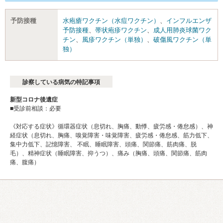
予防接種
水疱瘡ワクチン（水痘ワクチン）
、
インフルエンザ
予防接種
、
帯状疱疹ワクチン
、
成人用肺炎球菌ワク
チン
、
風疹ワクチン（単独）
、
破傷風ワクチン（単
独）
診察している病気の特記事項
新型コロナ後遺症
■受診前相談：必要
《対応する症状》循環器症状（息切れ、胸痛、動悸、疲労感・倦怠感）、神
経症状（息切れ、胸痛、嗅覚障害・味覚障害、疲労感・倦怠感、筋力低下、
集中力低下、記憶障害、 不眠、睡眠障害、頭痛、関節痛、筋肉痛、脱
毛）、精神症状（睡眠障害、抑うつ）、痛み（胸痛、頭痛、関節痛、筋肉
痛、腹痛）