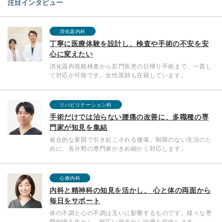
注目インタビュー
消化器内科
丁寧に医療体験を設計し、検査や手術の不安を安
心に変えたい
消化器内視鏡検査から肛門疾患の日帰り手術まで、一貫し
て対応が可能です。女性医師も在籍しています。
リハビリテーション科
手術だけでは治らない腰痛の改善に、多職種の専
門家が知見を集結
複合的な要因で引き起こされる腰痛。制限のない生活のた
めに、各分野の専門家がきめ細かく対応します。
心療内科
内科と精神科の知見を活かし、 心と体の両面から
毎日をサポート
体の不調と心の不調は互いに影響するものです。様々な専
門知識を生かし、幅広い視点から診療を提供します。