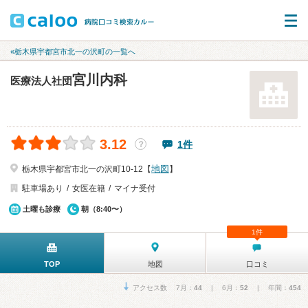
«栃木県宇都宮市北一の沢町の一覧へ
宮川内科
医療法人社団
3.12
1件
？
地図
栃木県宇都宮市北一の沢町10-12【
】
駐車場あり
女医在籍
マイナ受付
土曜も診療
朝（8:40〜）
1件
TOP
地図
口コミ
アクセス数 7月：
44
| 6月：
52
| 年間：
454