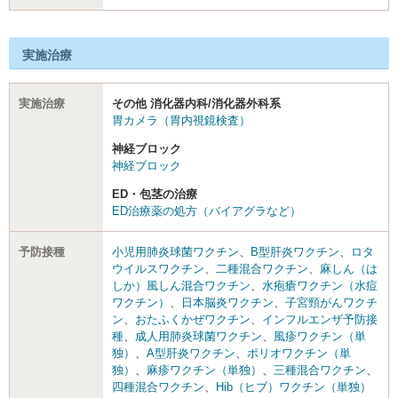
実施治療
実施治療
その他 消化器内科/消化器外科系
胃カメラ（胃内視鏡検査）
神経ブロック
神経ブロック
ED・包茎の治療
ED治療薬の処方（バイアグラなど）
予防接種
小児用肺炎球菌ワクチン
、
B型肝炎ワクチン
、
ロタ
ウイルスワクチン
、
二種混合ワクチン
、
麻しん（は
しか）風しん混合ワクチン
、
水疱瘡ワクチン（水痘
ワクチン）
、
日本脳炎ワクチン
、
子宮頸がんワクチ
ン
、
おたふくかぜワクチン
、
インフルエンザ予防接
種
、
成人用肺炎球菌ワクチン
、
風疹ワクチン（単
独）
、
A型肝炎ワクチン
、
ポリオワクチン（単
独）
、
麻疹ワクチン（単独）
、
三種混合ワクチン
、
四種混合ワクチン
、
Hib（ヒブ）ワクチン（単独）