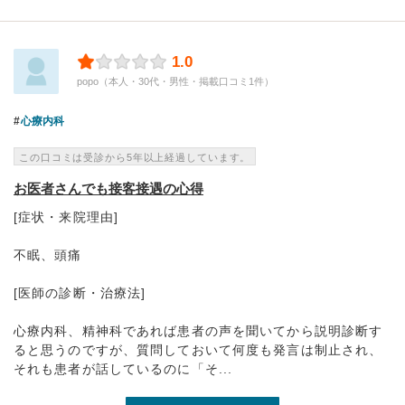
1.0
popo（本人・30代・男性・掲載口コミ1件）
心療内科
この口コミは受診から5年以上経過しています。
お医者さんでも接客接遇の心得
[症状・来院理由]
不眠、頭痛
[医師の診断・治療法]
心療内科、精神科であれば患者の声を聞いてから説明診断す
ると思うのですが、質問しておいて何度も発言は制止され、
それも患者が話しているのに「そ...