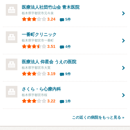
医療法人社団竹山会
青木医院
栃木県宇都宮市元今泉
3.24
5件
一番町クリニック
栃木県宇都宮市一番町
3.51
4件
医療法人 仰星会
うえの医院
栃木県宇都宮市大寛
3.19
9件
さくら・ら心療内科
栃木県宇都宮市桜
3.22
1件
この近くの病院をもっと見る »