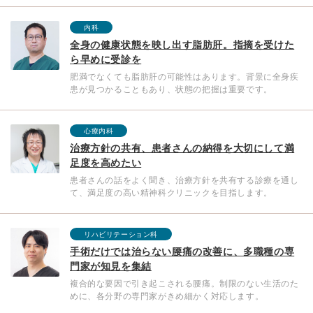
内科
全身の健康状態を映し出す脂肪肝。指摘を受けた
ら早めに受診を
肥満でなくても脂肪肝の可能性はあります。背景に全身疾
患が見つかることもあり、状態の把握は重要です。
心療内科
治療方針の共有、患者さんの納得を大切にして満
足度を高めたい
患者さんの話をよく聞き、治療方針を共有する診療を通し
て、満足度の高い精神科クリニックを目指します。
リハビリテーション科
手術だけでは治らない腰痛の改善に、多職種の専
門家が知見を集結
複合的な要因で引き起こされる腰痛。制限のない生活のた
めに、各分野の専門家がきめ細かく対応します。