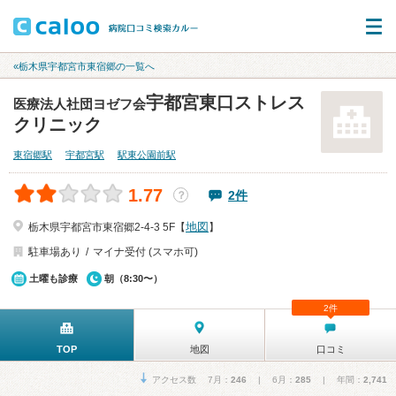
«栃木県宇都宮市東宿郷の一覧へ
宇都宮東口ストレス
医療法人社団ヨゼフ会
クリニック
東宿郷駅
宇都宮駅
駅東公園前駅
1.77
2件
？
地図
栃木県宇都宮市東宿郷2-4-3 5F【
】
駐車場あり
マイナ受付 (スマホ可)
土曜も診療
朝（8:30〜）
2件
TOP
地図
口コミ
アクセス数 7月：
246
| 6月：
285
| 年間：
2,741