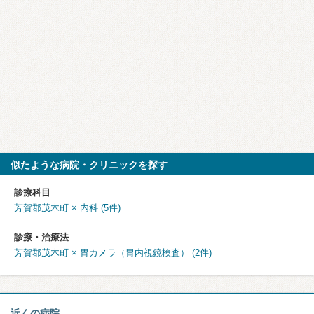
似たような病院・クリニックを探す
診療科目
芳賀郡茂木町 × 内科 (5件)
診療・治療法
芳賀郡茂木町 × 胃カメラ（胃内視鏡検査） (2件)
近くの病院