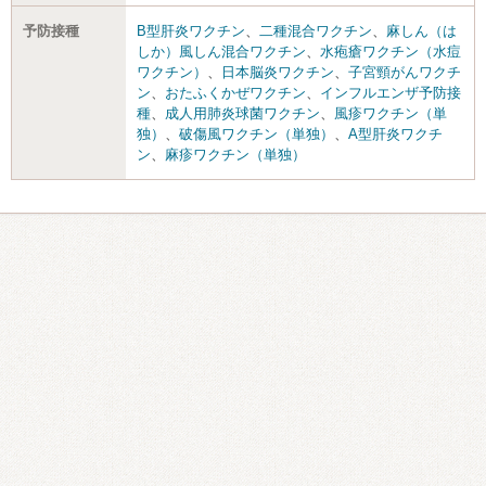
予防接種
B型肝炎ワクチン
、
二種混合ワクチン
、
麻しん（は
しか）風しん混合ワクチン
、
水疱瘡ワクチン（水痘
ワクチン）
、
日本脳炎ワクチン
、
子宮頸がんワクチ
ン
、
おたふくかぜワクチン
、
インフルエンザ予防接
種
、
成人用肺炎球菌ワクチン
、
風疹ワクチン（単
独）
、
破傷風ワクチン（単独）
、
A型肝炎ワクチ
ン
、
麻疹ワクチン（単独）