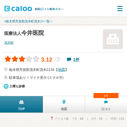
«栃木県芳賀郡茂木町茂木の一覧へ
今井医院
医療法人
茂木駅
3.12
1件
？
地図
栃木県芳賀郡茂木町茂木2134【
】
駐車場あり
マイナ受付 (スマホ可)
土曜も診療
1件
TOP
地図
口コミ
アクセス数 7月：
26
| 6月：
10
| 年間：
172