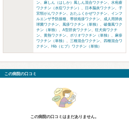
ン
、
麻しん（はしか）風しん混合ワクチン
、
水疱瘡
ワクチン（水痘ワクチン）
、
日本脳炎ワクチン
、
子
宮頸がんワクチン
、
おたふくかぜワクチン
、
インフ
ルエンザ予防接種
、
帯状疱疹ワクチン
、
成人用肺炎
球菌ワクチン
、
風疹ワクチン（単独）
、
破傷風ワク
チン（単独）
、
A型肝炎ワクチン
、
狂犬病ワクチ
ン
、
黄熱ワクチン
、
ポリオワクチン（単独）
、
麻疹
ワクチン（単独）
、
三種混合ワクチン
、
四種混合ワ
クチン
、
Hib（ヒブ）ワクチン（単独）
この病院の口コミ
この病院の口コミはまだありません。