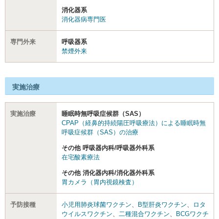
消化器系
消化器病専門医
専門外来
呼吸器系
禁煙外来
実施治療
実施治療
睡眠時無呼吸症候群（SAS）
CPAP（経鼻的持続陽圧呼吸療法）による睡眠時無
呼吸症候群（SAS）の治療
その他 呼吸器内科/呼吸器外科系
在宅酸素療法
その他 消化器内科/消化器外科系
胃カメラ（胃内視鏡検査）
予防接種
小児用肺炎球菌ワクチン
、
B型肝炎ワクチン
、
ロタ
ウイルスワクチン
、
二種混合ワクチン
、
BCGワクチ