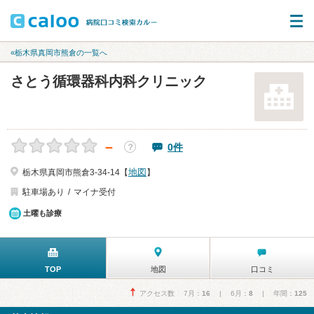
«栃木県真岡市熊倉の一覧へ
さとう循環器科内科クリニック
－
0件
？
地図
栃木県真岡市熊倉3-34-14【
】
駐車場あり
マイナ受付
土曜も診療
TOP
地図
口コミ
アクセス数 7月：
16
| 6月：
8
| 年間：
125