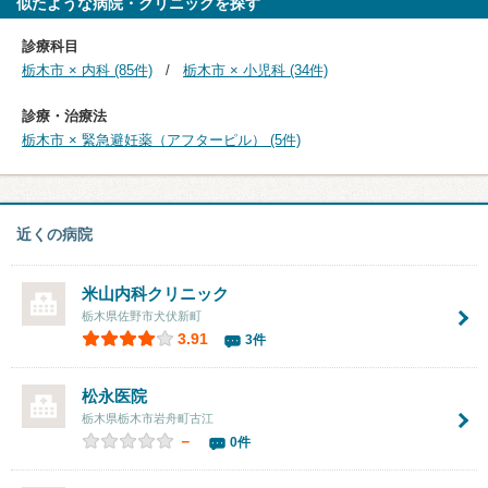
似たような病院・クリニックを探す
診療科目
栃木市 × 内科 (85件)
栃木市 × 小児科 (34件)
診療・治療法
栃木市 × 緊急避妊薬（アフターピル） (5件)
近くの病院
米山内科クリニック
栃木県佐野市犬伏新町
3.91
3件
松永医院
栃木県栃木市岩舟町古江
－
0件