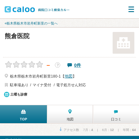
«栃木県栃木市岩舟町新里の一覧へ
熊倉医院
－
0件
？
地図
栃木県栃木市岩舟町新里180-1【
】
駐車場あり
マイナ受付
電子処方せん対応
土曜も診療
TOP
地図
口コミ
アクセス数 7月：
4
| 6月：
12
| 年間：
64