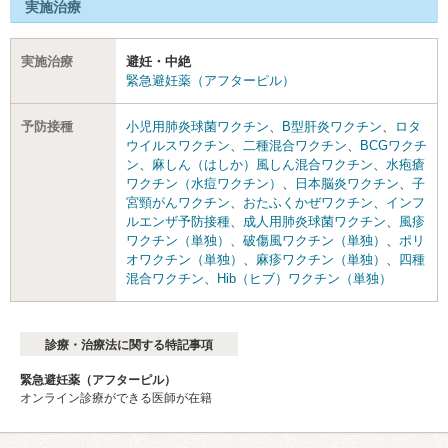
実施治療
実施治療
避妊・中絶
緊急避妊薬（アフターピル）
予防接種
小児用肺炎球菌ワクチン
、
B型肝炎ワクチン
、
ロタ
ウイルスワクチン
、
二種混合ワクチン
、
BCGワクチ
ン
、
麻しん（はしか）風しん混合ワクチン
、
水疱瘡
ワクチン（水痘ワクチン）
、
日本脳炎ワクチン
、
子
宮頸がんワクチン
、
おたふくかぜワクチン
、
インフ
ルエンザ予防接種
、
成人用肺炎球菌ワクチン
、
風疹
ワクチン（単独）
、
破傷風ワクチン（単独）
、
ポリ
オワクチン（単独）
、
麻疹ワクチン（単独）
、
四種
混合ワクチン
、
Hib（ヒブ）ワクチン（単独）
診療・治療法に関する特記事項
緊急避妊薬（アフターピル）
オンライン診療ができる医師が在籍