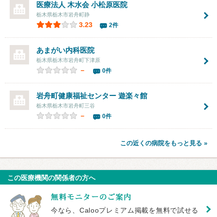
医療法人 木水会 小松原医院
栃木県栃木市岩舟町静
3.23
2件
あまがい内科医院
栃木県栃木市岩舟町下津原
－
0件
岩舟町健康福祉センター 遊楽々館
栃木県栃木市岩舟町三谷
－
0件
この近くの病院をもっと見る »
この医療機関の関係者の方へ
今なら、Calooプレミアム掲載を無料で試せる