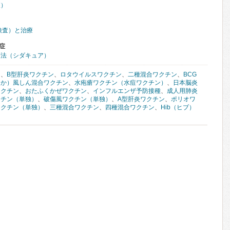
査）
検査）と治療
症
療法（シダキュア）
ン
、
B型肝炎ワクチン
、
ロタウイルスワクチン
、
二種混合ワクチン
、
BCG
しか）風しん混合ワクチン
、
水疱瘡ワクチン（水痘ワクチン）
、
日本脳炎
ワクチン
、
おたふくかぜワクチン
、
インフルエンザ予防接種
、
成人用肺炎
クチン（単独）
、
破傷風ワクチン（単独）
、
A型肝炎ワクチン
、
ポリオワ
ワクチン（単独）
、
三種混合ワクチン
、
四種混合ワクチン
、
Hib（ヒブ）