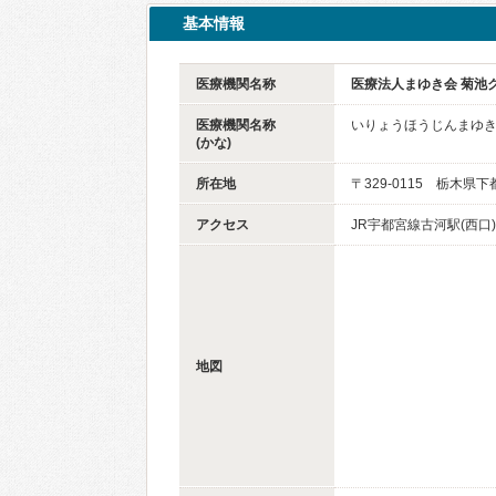
基本情報
医療機関名称
医療法人まゆき会 菊池
医療機関名称
いりょうほうじんまゆき
(かな)
所在地
〒329-0115 栃木県
アクセス
JR宇都宮線古河駅(西口
地図