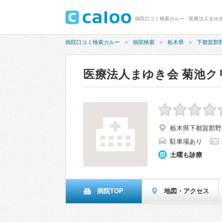
病院口コミ検索カルー - 医療法人まゆ
病院口コミ検索カルー
病院検索
栃木県
下都賀郡
医療法人まゆき会 菊池ク
栃木県下都賀郡野木
駐車場あり
土曜も診療
病院TOP
地図・アクセス