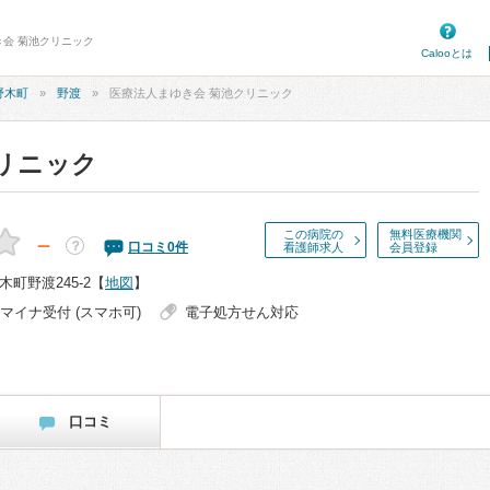
き会 菊池クリニック
Calooとは
野木町
野渡
医療法人まゆき会 菊池クリニック
リニック
この病院の
無料医療機関
－
？
口コミ
0
件
看護師求人
会員登録
町野渡245-2
【
地図
】
マイナ受付 (スマホ可)
電子処方せん対応
口コミ