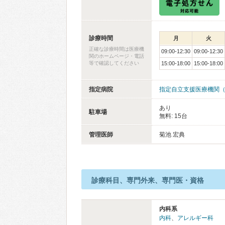
診療時間
月
火
正確な診療時間は医療機
09:00-12:30
09:00-12:30
関のホームページ・電話
等で確認してください
15:00-18:00
15:00-18:00
指定病院
指定自立支援医療機関
あり
駐車場
無料: 15台
管理医師
菊池 宏典
診療科目、専門外来、専門医・資格
内科系
内科
、
アレルギー科