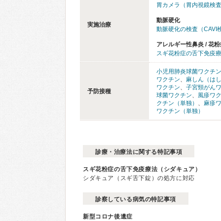
胃カメラ（胃内視鏡検
動脈硬化
実施治療
動脈硬化の検査（CAVI
アレルギー性鼻炎 / 花粉
スギ花粉症の舌下免疫
小児用肺炎球菌ワクチ
ワクチン
、
麻しん（は
ワクチン
、
子宮頸がん
予防接種
球菌ワクチン
、
風疹ワ
クチン（単独）
、
麻疹
ワクチン（単独）
診療・治療法に関する特記事項
スギ花粉症の舌下免疫療法（シダキュア）
シダキュア（スギ舌下錠）の処方に対応
診察している病気の特記事項
新型コロナ後遺症