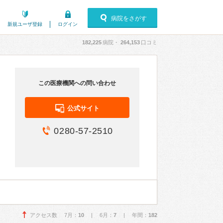
病院をさがす
新規ユーザ登録
ログイン
182,225
病院・
264,153
口コミ
この医療機関への問い合わせ
公式サイト
0280-57-2510
アクセス数 7月：
10
| 6月：
7
| 年間：
182