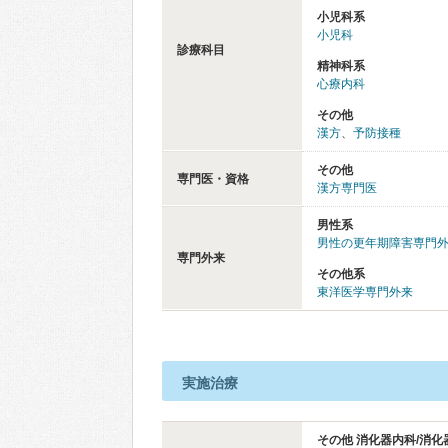
小児科系
小児科
診療科目
精神科系
心療内科
その他
漢方
、
予防接種
その他
専門医・資格
漢方専門医
男性系
男性の更年期障害専門
専門外来
その他系
東洋医学専門外来
実施治療
その他 消化器内科/消化