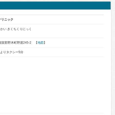
クリニック
かい きくちくりにっく
下都賀郡野木町野渡245-2 【
地図
】
)よりタクシー5分