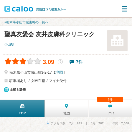
«栃木県小山市城山町の一覧へ
聖真友愛会 友井皮膚科クリニック
小山駅
3.09
7件
？
地図
栃木県小山市城山町3-2-17【
】
駐車場あり
女医在籍
マイナ受付
土曜も診療
7件
TOP
地図
口コミ
アクセス数 7月：
681
| 6月：
787
| 年間：
7,008