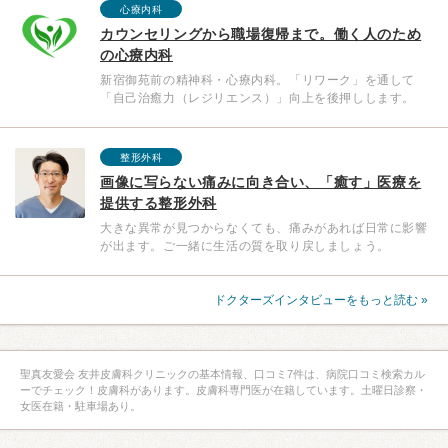
心療内科
カウンセリングから職場復帰まで。働く人のため
の心療内科
新宿御苑前の精神科・心療内科。「リワーク」を通して
「自己治癒力（レジリエンス）」向上を後押しします。
整形外科
画像に写らない痛みに向き合い、「癒す」医療を
提供する整形外科
大きな異常が見つからなくても、痛みがあれば日常に影響
が出ます。ご一緒に生活の質を取り戻しましょう。
ドクターズインタビューをもっと読む »
聖真友愛会 友井皮膚科クリニックの基本情報、口コミ7件は、病院口コミ検索カル
ーでチェック！皮膚科があります。皮膚科専門医が在籍しています。土曜日診察・
女医在籍・駐車場あり。