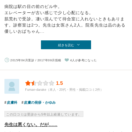
病院は駅の目の前のビル中。
エレベーターが古い感じで少し心配になる。
肌荒れで受診。凄い混んでて待合室に入れないときもありま
す。診察室は2つ。先生は女医さん2人。院長先生は品のある
優しいおばちゃん...
続きを読む
2015年04月受診 / 2017年09月投稿
4人が参考になった
1.5
Fuman-darake（本人・20代・男性・掲載口コミ2件）
皮膚科
皮膚の発疹・かゆみ
この口コミは受診から5年以上経過しています。
先生は悪くない。だが……