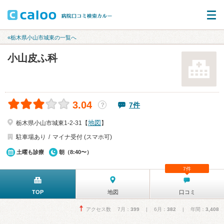
«栃木県小山市城東の一覧へ
小山皮ふ科
3.04
7件
？
地図
栃木県小山市城東1-2-31【
】
駐車場あり
マイナ受付 (スマホ可)
土曜も診療
朝（8:40〜）
7件
TOP
地図
口コミ
アクセス数 7月：
399
| 6月：
382
| 年間：
3,408