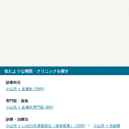
似たような病院・クリニックを探す
診療科目
小山市 × 皮膚科 (19件)
専門医・資格
小山市 × 皮膚科専門医 (8件)
診療・治療法
小山市 × いぼの冷凍凝固法（液体窒素） (15件)
小山市 × 光線療