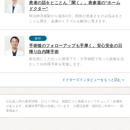
患者の話をとことん「聞く」。表参道の“ホーム
ドクター”
明治神宮前駅から徒歩0分。医師が患者さまのお悩みをと
ことん聞き、皮膚のトラブルを解決に導きます。
眼科
手術後のフォローアップも手厚く。安心安全の日
帰り白内障手術
衛生面にこだわった環境下で、大学病院で培った経験を活
かして白内障手術を実施します。
ドクターズインタビューをもっと読む »
小山皮ふ科の基本情報、口コミ7件は、病院口コミ検索カルーでチェック！皮膚科
があります。皮膚科専門医が在籍しています。土曜日診察・朝対応（8:40〜）・駐
車場あり。