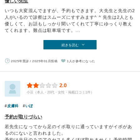
優しい先生
いつも大変混んでますが、予約もできます。大先生と先生の2
人がいるので診察はスムーズにすすみます^ ^ 先生は2人とも
優しくて、お話もしっかり聞いてくれて丁寧にゆっくり教え
てくれます。難点は駐車場です。...
続きを読む
2025年受診 / 2025年01月投稿
1人が参考になった
2.0
小豆（本人・20代・女性・掲載口コミ1件）
皮膚科
いぼ
予約が取りづらい
若先生になってから足のイボ取りに通っていますがイボがあ
るのにないと言われました。
予約は当日のみでアクセスも多くほぼ取れませんし予約時間