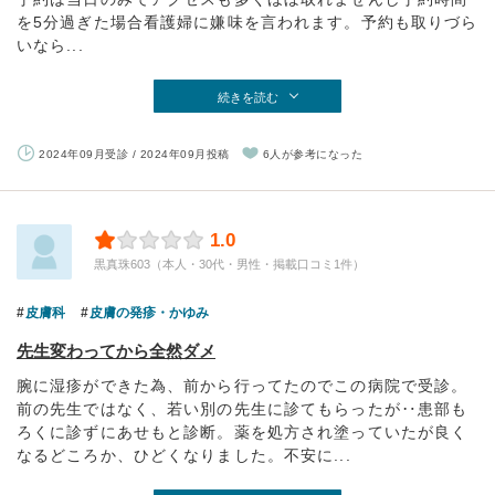
を5分過ぎた場合看護婦に嫌味を言われます。予約も取りづら
いなら...
続きを読む
2024年09月受診 / 2024年09月投稿
6人が参考になった
1.0
黒真珠603（本人・30代・男性・掲載口コミ1件）
皮膚科
皮膚の発疹・かゆみ
先生変わってから全然ダメ
腕に湿疹ができた為、前から行ってたのでこの病院で受診。
前の先生ではなく、若い別の先生に診てもらったが‥患部も
ろくに診ずにあせもと診断。薬を処方され塗っていたが良く
なるどころか、ひどくなりました。不安に...