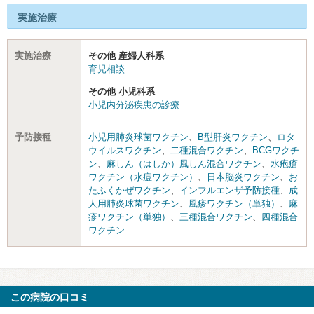
実施治療
実施治療
その他 産婦人科系
育児相談
その他 小児科系
小児内分泌疾患の診療
予防接種
小児用肺炎球菌ワクチン
、
B型肝炎ワクチン
、
ロタ
ウイルスワクチン
、
二種混合ワクチン
、
BCGワクチ
ン
、
麻しん（はしか）風しん混合ワクチン
、
水疱瘡
ワクチン（水痘ワクチン）
、
日本脳炎ワクチン
、
お
たふくかぜワクチン
、
インフルエンザ予防接種
、
成
人用肺炎球菌ワクチン
、
風疹ワクチン（単独）
、
麻
疹ワクチン（単独）
、
三種混合ワクチン
、
四種混合
ワクチン
この病院の口コミ