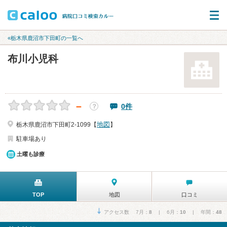
«栃木県鹿沼市下田町の一覧へ
布川小児科
－
0件
？
地図
栃木県鹿沼市下田町2-1099【
】
駐車場あり
土曜も診療
TOP
地図
口コミ
アクセス数 7月：
8
| 6月：
10
| 年間：
48