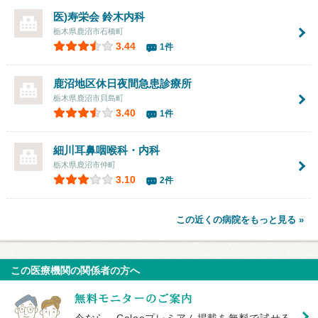
医)寿栄会 鈴木内科
栃木県鹿沼市石橋町
3.44
1件
鹿沼地区休日夜間急患診療所
栃木県鹿沼市貝島町
3.40
1件
細川耳鼻咽喉科・内科
栃木県鹿沼市仲町
3.10
2件
この近くの病院をもっと見る »
この医療機関の関係者の方へ