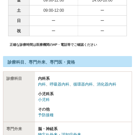
金
09:00-12:00
14:00-18:00
土
09:00-12:00
ー
日
ー
ー
祝
ー
ー
正確な診療時間は医療機関のHP・電話等でご確認ください
診療科目、専門外来、専門医・資格
診療科目
内科系
内科
、
呼吸器内科
、
循環器内科
、
消化器内科
小児科系
小児科
その他
予防接種
専門外来
脳・神経系
物忘れ外来・認知症外来