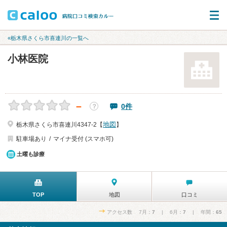
«栃木県さくら市喜連川の一覧へ
小林医院
－
0件
？
地図
栃木県さくら市喜連川4347-2【
】
駐車場あり
マイナ受付 (スマホ可)
土曜も診療
TOP
地図
口コミ
アクセス数 7月：
7
| 6月：
7
| 年間：
65