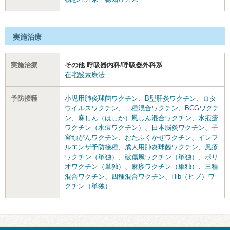
実施治療
実施治療
その他 呼吸器内科/呼吸器外科系
在宅酸素療法
予防接種
小児用肺炎球菌ワクチン
、
B型肝炎ワクチン
、
ロタ
ウイルスワクチン
、
二種混合ワクチン
、
BCGワクチ
ン
、
麻しん（はしか）風しん混合ワクチン
、
水疱瘡
ワクチン（水痘ワクチン）
、
日本脳炎ワクチン
、
子
宮頸がんワクチン
、
おたふくかぜワクチン
、
インフ
ルエンザ予防接種
、
成人用肺炎球菌ワクチン
、
風疹
ワクチン（単独）
、
破傷風ワクチン（単独）
、
ポリ
オワクチン（単独）
、
麻疹ワクチン（単独）
、
三種
混合ワクチン
、
四種混合ワクチン
、
Hib（ヒブ）ワ
クチン（単独）