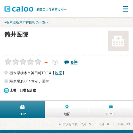
«栃木県栃木市神田町の一覧へ
筒井医院
－
0件
？
地図
栃木県栃木市神田町10-14【
】
駐車場あり
マイナ受付
土曜・日曜も診療
TOP
地図
口コミ
アクセス数 7月：
3
| 6月：
6
| 年間：
69