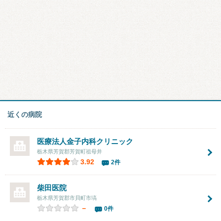
近くの病院
医療法人金子内科クリニック
栃木県芳賀郡芳賀町祖母井
3.92
2件
柴田医院
栃木県芳賀郡市貝町市塙
－
0件