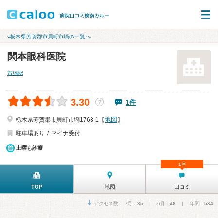
«栃木県芳賀郡市貝町市塙の一覧へ
関本眼科医院
市塙駅
3.30
1件
？
地図
栃木県芳賀郡市貝町市塙1763-1【
】
駐車場あり
マイナ受付
土曜も診療
1件
TOP
地図
口コミ
アクセス数 7月：
35
| 6月：
46
| 年間：
534