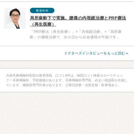
整形外科
局所麻酔下で実施。腰痛の内視鏡治療とPRP療法
（再生医療）
「PRP療法（再生医療）」×「内視鏡治療」×「局所麻
酔」の腰痛治療で、次の日から社会復帰が可能です。
ドクターズインタビューをもっと読む »
大柿耳鼻咽喉科医院の基本情報、口コミ8件は、病院口コミ検索カルーでチェッ
ク！耳鼻咽喉科、予防接種があります。耳鼻咽喉科専門医、めまい相談医が在籍し
ています。補聴器専門外来があります。土曜日診察・女医在籍・駐車場あり。