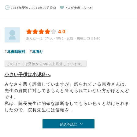
2016年受診 / 2017年02月投稿
7人が参考になった
4.0
あんたーほ（本人・30代・女性・掲載口コミ1件）
耳鼻咽喉科
耳鳴り
この口コミは受診から5年以上経過しています。
小さい子供は小児科へ
みなさん悪く評価していますが、怒られている患者さんは、
先生の質問に対してきちんと答えられていない方がほとんど
です。
私は、院長先生に的確な診断をしてもらい色々と助けられま
したので、院長先生には信頼を...
続きを読む