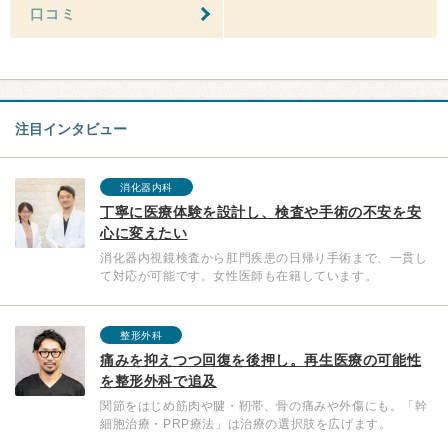
口コミ
注目インタビュー
消化器内科
丁寧に医療体験を設計し、検査や手術の不安を安
心に変えたい
消化器内視鏡検査から肛門疾患の日帰り手術まで、一貫し
て対応が可能です。女性医師も在籍しています。
整形外科
痛みを抑えつつ回復を後押し。再生医療の可能性
を整形外科で追及
関節をはじめ筋肉や腱・靭帯、骨の痛みや外傷にも。「幹
細胞治療・PRP療法」は治療の選択肢を広げます。