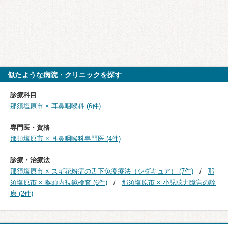
似たような病院・クリニックを探す
診療科目
那須塩原市 × 耳鼻咽喉科 (6件)
専門医・資格
那須塩原市 × 耳鼻咽喉科専門医 (4件)
診療・治療法
那須塩原市 × スギ花粉症の舌下免疫療法（シダキュア） (7件)
那
須塩原市 × 喉頭内視鏡検査 (6件)
那須塩原市 × 小児聴力障害の診
療 (2件)