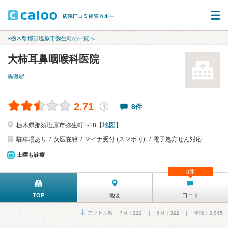
«栃木県那須塩原市弥生町の一覧へ
大柿耳鼻咽喉科医院
黒磯駅
2.71
8件
？
地図
栃木県那須塩原市弥生町1-18【
】
駐車場あり
女医在籍
マイナ受付 (スマホ可)
電子処方せん対応
土曜も診療
8件
TOP
地図
口コミ
アクセス数 7月：
222
| 6月：
322
| 年間：
3,945