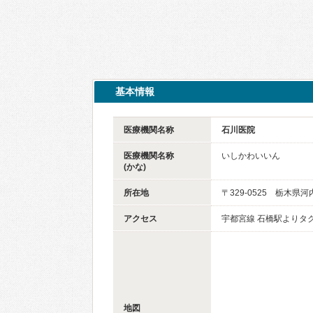
基本情報
医療機関名称
石川医院
医療機関名称
いしかわいいん
(かな)
所在地
〒329-0525 栃木県
アクセス
宇都宮線 石橋駅よりタ
地図