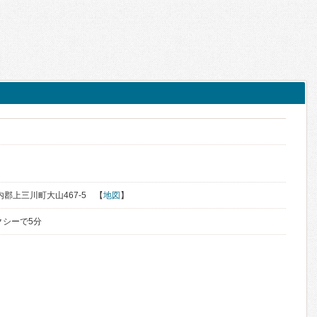
河内郡上三川町大山467-5 【
地図
】
クシーで5分