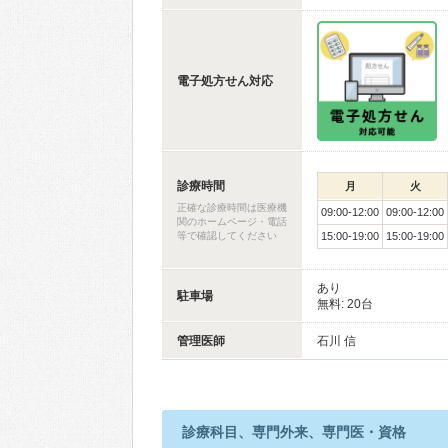
電子処方せん対応
診療時間
月
火
正確な診療時間は医療機
09:00-12:00
09:00-12:00
関のホームページ・電話
等で確認してください
15:00-19:00
15:00-19:00
あり
駐車場
無料: 20台
管理医師
石川 信
診療科目、専門外来、専門医・資格