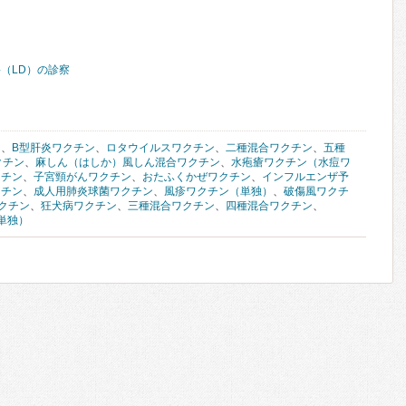
（LD）の診察
ン
、
B型肝炎ワクチン
、
ロタウイルスワクチン
、
二種混合ワクチン
、
五種
クチン
、
麻しん（はしか）風しん混合ワクチン
、
水疱瘡ワクチン（水痘ワ
クチン
、
子宮頸がんワクチン
、
おたふくかぜワクチン
、
インフルエンザ予
クチン
、
成人用肺炎球菌ワクチン
、
風疹ワクチン（単独）
、
破傷風ワクチ
クチン
、
狂犬病ワクチン
、
三種混合ワクチン
、
四種混合ワクチン
、
単独）