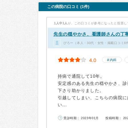
この病院の口コミ (1件)
1人中1人
が、この口コミが参考になったと投票し
先生の穏やかさ、看護師さんの丁
ぴろー（本人・30代・女性・掲載口コミ8
4.0
内科
持病で通院して10年。
安定感のある先生の穏やかさ、診
下さり助かりました。
引越してしまい、こちらの病院に
い...
受診時期： 2023年01月
投稿時期： 20