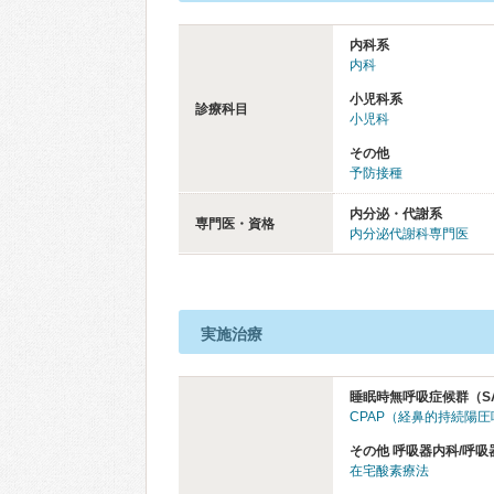
内科系
内科
小児科系
診療科目
小児科
その他
予防接種
内分泌・代謝系
専門医・資格
内分泌代謝科専門医
実施治療
睡眠時無呼吸症候群（S
CPAP（経鼻的持続陽
その他 呼吸器内科/呼吸
在宅酸素療法