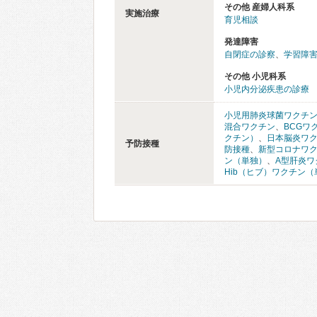
その他 産婦人科系
実施治療
育児相談
発達障害
自閉症の診察
、
学習障害
その他 小児科系
小児内分泌疾患の診療
小児用肺炎球菌ワクチ
混合ワクチン
、
BCGワ
クチン）
、
日本脳炎ワ
予防接種
防接種
、
新型コロナワ
ン（単独）
、
A型肝炎ワ
Hib（ヒブ）ワクチン（