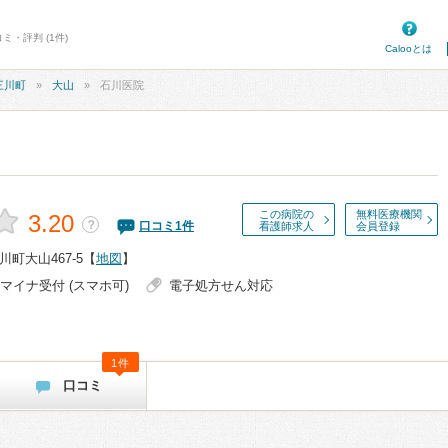
ミ・評判 (1件)
Calooとは
三川町
大山
石川医院
この病院の
無料医療機関
3.20
？
口コミ
1
件
看護師求人
会員登録
町大山467-5
【
地図
】
マイナ受付 (スマホ可)
電子処方せん対応
1件
口コミ