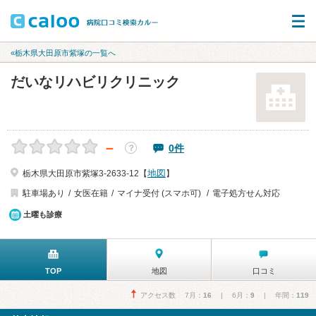
«栃木県大田原市紫塚の一覧へ
だいなリハビリクリニック
－
0件
？
地図
栃木県大田原市紫塚3-2633-12【
】
駐車場あり
女医在籍
マイナ受付 (スマホ可)
電子処方せん対応
土曜も診療
TOP
地図
口コミ
アクセス数 7月：
16
| 6月：
9
| 年間：
119