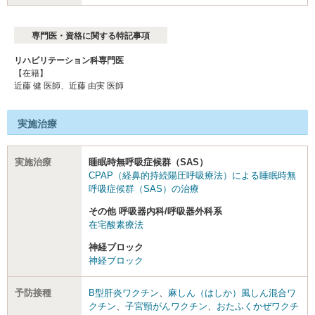
専門医・資格に関する特記事項
リハビリテーション科専門医
【在籍】
近藤 健 医師、近藤 由実 医師
実施治療
実施治療
睡眠時無呼吸症候群（SAS）
CPAP（経鼻的持続陽圧呼吸療法）による睡眠時無
呼吸症候群（SAS）の治療
その他 呼吸器内科/呼吸器外科系
在宅酸素療法
神経ブロック
神経ブロック
予防接種
B型肝炎ワクチン
、
麻しん（はしか）風しん混合ワ
クチン
、
子宮頸がんワクチン
、
おたふくかぜワクチ