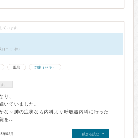
しています。
掲載口コミ5件）
風邪
咳（セキ）
ます。
なり、
続いていました。
かな～肺の症状なら内科より呼吸器内科に行った
を...
15年02月
続きを読む