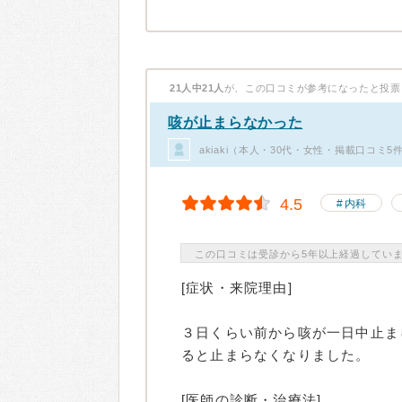
21人中21人
が、この口コミが参考になったと投票
咳が止まらなかった
akiaki（本人・30代・女性・掲載口コミ5
4.5
内科
この口コミは受診から5年以上経過してい
[症状・来院理由]
３日くらい前から咳が一日中止ま
ると止まらなくなりました。
[医師の診断・治療法]