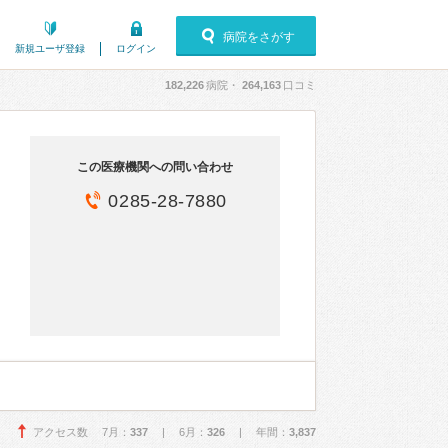
病院をさがす
新規ユーザ登録
ログイン
182,226
病院・
264,163
口コミ
この医療機関への問い合わせ
0285-28-7880
アクセス数 7月：
337
| 6月：
326
| 年間：
3,837