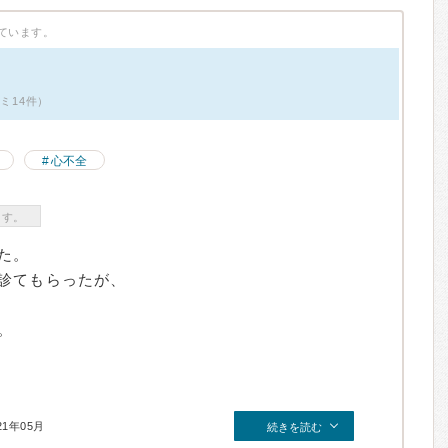
ています。
コミ14件）
心不全
ます。
た。
診てもらったが、
。
21年05月
続きを読む