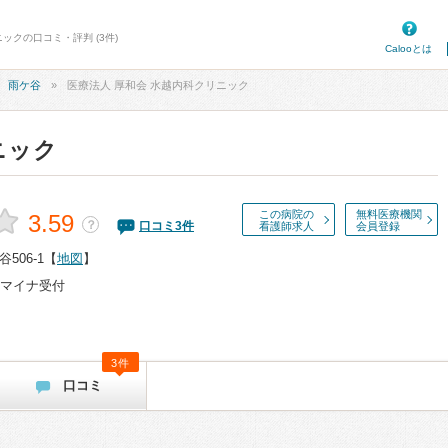
ックの口コミ・評判 (3件)
Calooとは
雨ケ谷
医療法人 厚和会 水越内科クリニック
ニック
この病院の
無料医療機関
3.59
？
口コミ
3
件
看護師求人
会員登録
506-1
【
地図
】
マイナ受付
3件
口コミ