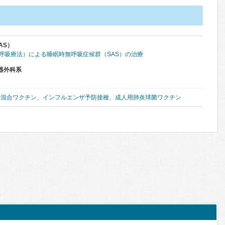
AS）
圧呼吸療法）による睡眠時無呼吸症候群（SAS）の治療
器外科系
ん混合ワクチン
、
インフルエンザ予防接種
、
成人用肺炎球菌ワクチン