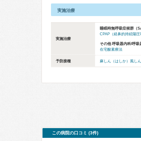
実施治療
睡眠時無呼吸症候群（S
CPAP（経鼻的持続陽
実施治療
その他 呼吸器内科/呼吸
在宅酸素療法
予防接種
麻しん（はしか）風し
この病院の口コミ (3件)