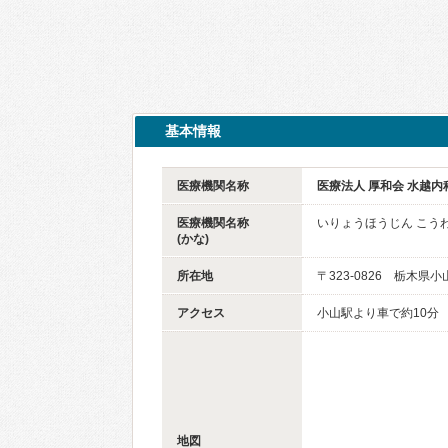
基本情報
医療機関名称
医療法人 厚和会 水越
医療機関名称
いりょうほうじん こう
(かな)
所在地
〒323-0826 栃木県小
アクセス
小山駅より車で約10分
地図