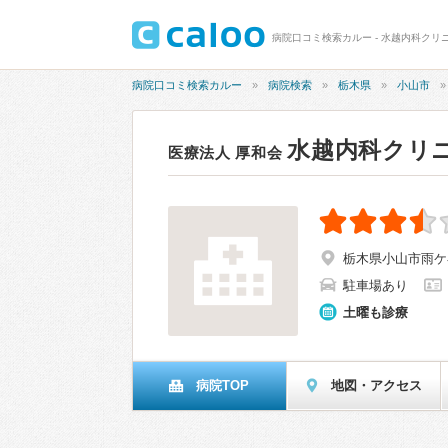
病院口コミ検索カルー - 水越内科クリニ
病院口コミ検索カルー
病院検索
栃木県
小山市
水越内科クリ
医療法人 厚和会
栃木県小山市雨ケ谷
駐車場あり
土曜も診療
病院TOP
地図・アクセス