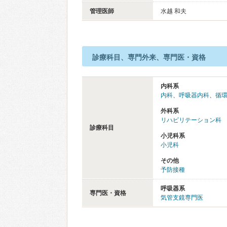
管理医師
水越 和夫
診療科目、専門外来、専門医・資格
内科系
内科
、
呼吸器内科
、
循
外科系
リハビリテーション科
診療科目
小児科系
小児科
その他
予防接種
呼吸器系
専門医・資格
気管支鏡専門医