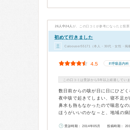
26人中24人
が、この口コミが参考になったと投票
初めて行きました
Caloouser55171（本人・30代・女性・
4.5
呼吸器内科
この口コミは受診から5年以上経過してい
数日前からの咳が日に日にひどく
夜中咳で起きてしまい、寝不足が
鼻水も熱もなかったので喘息なの
ほうがいいのかな～と、地域の病院
受診時期： 2014年05月
投稿時期： 20