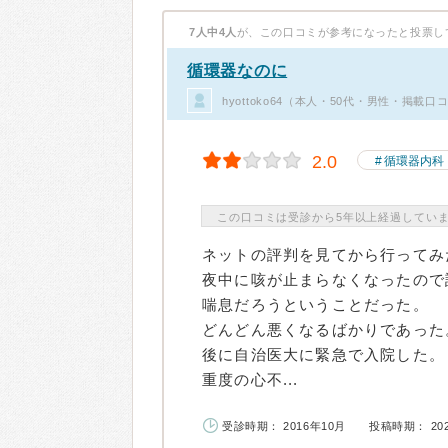
7人中4人
が、この口コミが参考になったと投票し
循環器なのに
hyottoko64（本人・50代・男性・掲載口
2.0
循環器内科
この口コミは受診から5年以上経過してい
ネットの評判を見てから行ってみ
夜中に咳が止まらなくなったので
喘息だろうということだった。
どんどん悪くなるばかりであった
後に自治医大に緊急で入院した。
重度の心不...
受診時期： 2016年10月
投稿時期： 20