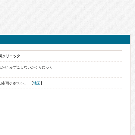
内科クリニック
わかい みずこしないかくりにっく
山市雨ケ谷506-1 【
地図
】