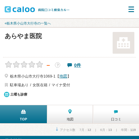
«栃木県小山市大行寺の一覧へ
あらやま医院
－
0件
？
地図
栃木県小山市大行寺1069-1【
】
駐車場あり
女医在籍
マイナ受付
土曜も診療
TOP
地図
口コミ
アクセス数 7月：
12
| 6月：
13
| 年間：
119