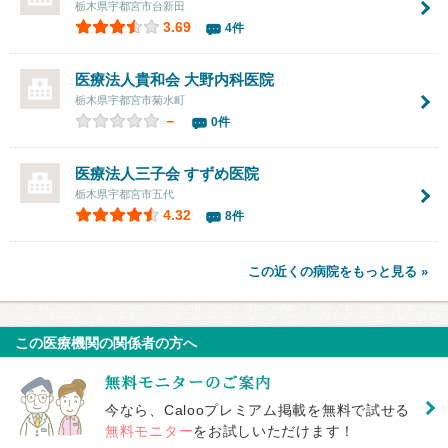
栃木県宇都宮市台新田
3.69
4件
医療法人貴和会
大野内科医院
栃木県宇都宮市菊水町
－
0件
医療法人三子会
すずめ医院
栃木県宇都宮市五代
4.32
8件
この近くの病院をもっと見る »
この医療機関の関係者の方へ
今なら、Calooプレミアム掲載を無料で試せる
無料モニター
をお試しいただけます！