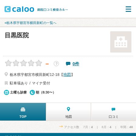
«栃木県宇都宮市横田新町の一覧へ
目黒医院
－
0件
？
地図
栃木県宇都宮市横田新町12-18【
】
駐車場あり
マイナ受付
土曜も診療
朝（8:30〜）
TOP
地図
口コミ
アクセス数 7月：
4
| 6月：
4
| 年間：
48