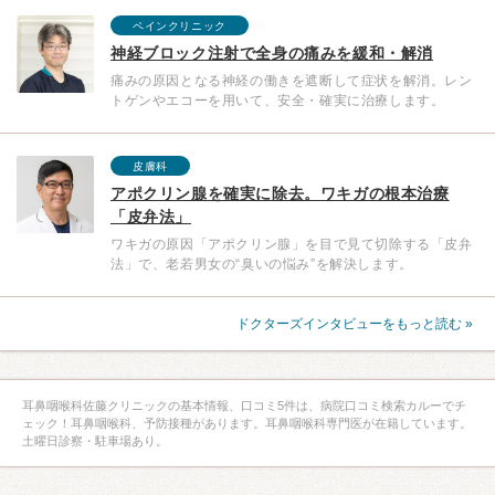
ペインクリニック
神経ブロック注射で全身の痛みを緩和・解消
痛みの原因となる神経の働きを遮断して症状を解消。レン
トゲンやエコーを用いて、安全・確実に治療します。
皮膚科
アポクリン腺を確実に除去。ワキガの根本治療
「皮弁法」
ワキガの原因「アポクリン腺」を目で見て切除する「皮弁
法」で、老若男女の“臭いの悩み”を解決します。
ドクターズインタビューをもっと読む »
耳鼻咽喉科佐藤クリニックの基本情報、口コミ5件は、病院口コミ検索カルーでチ
ェック！耳鼻咽喉科、予防接種があります。耳鼻咽喉科専門医が在籍しています。
土曜日診察・駐車場あり。