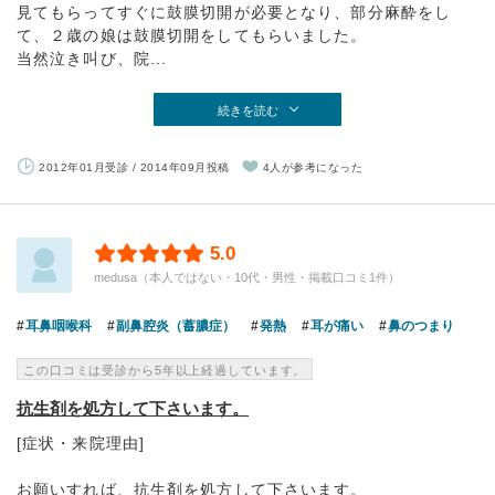
見てもらってすぐに鼓膜切開が必要となり、部分麻酔をし
て、２歳の娘は鼓膜切開をしてもらいました。
当然泣き叫び、院...
続きを読む
2012年01月受診 / 2014年09月投稿
4人が参考になった
5.0
medusa（本人ではない・10代・男性・掲載口コミ1件）
耳鼻咽喉科
副鼻腔炎（蓄膿症）
発熱
耳が痛い
鼻のつまり
この口コミは受診から5年以上経過しています。
抗生剤を処方して下さいます。
[症状・来院理由]
お願いすれば、抗生剤を処方して下さいます。