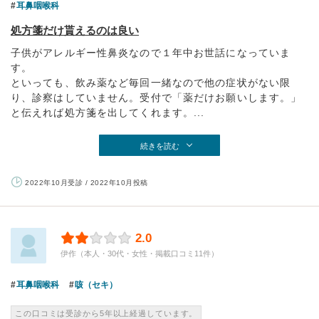
耳鼻咽喉科
処方箋だけ貰えるのは良い
子供がアレルギー性鼻炎なので１年中お世話になっていま
す。
といっても、飲み薬など毎回一緒なので他の症状がない限
り、診察はしていません。受付で「薬だけお願いします。」
と伝えれば処方箋を出してくれます。...
続きを読む
2022年10月受診 / 2022年10月投稿
2.0
伊作（本人・30代・女性・掲載口コミ11件）
耳鼻咽喉科
咳（セキ）
この口コミは受診から5年以上経過しています。