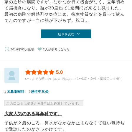
家の近所の病院ですが、なかなか行く機会がなく、去年初め
て扁桃炎になり、熱が39度出て1週間ほど来るし見ました。
最初の病院で解熱剤や炎症止め、抗生物質などを貰って飲ん
でたのですが一向に熱が下がらず。祝日...
続きを読む
2016年03月投稿
2人が参考になった
5.0
いつまでも若いわ（本人ではない・1〜3歳・女性・掲載口コミ4件）
耳鼻咽喉科
急性中耳炎
この口コミは受診から5年以上経過しています。
大変人気のある耳鼻科です。
子供が２歳のころ、鼻水がなかなか止まらなくて軽い気持ち
で受診したのがきっかけです。