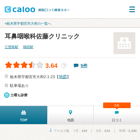
«栃木県宇都宮市大和の一覧へ
耳鼻咽喉科佐藤クリニック
江曽島駅
鶴田駅
3.64
5件
？
地図
栃木県宇都宮市大和2-1-23【
】
駐車場あり
土曜も診療
5件
TOP
地図
口コミ
アクセス数 7月：
169
| 6月：
224
| 年間：
2,286