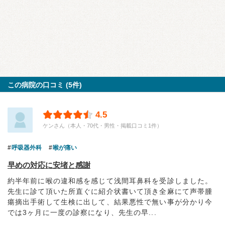
この病院の口コミ (5件)
4.5
ケンさん（本人・70代・男性・掲載口コミ1件）
呼吸器外科
喉が痛い
早めの対応に安堵と感謝
約半年前に喉の違和感を感じて浅間耳鼻科を受診しました。
先生に診て頂いた所直ぐに紹介状書いて頂き全麻にて声帯腫
瘍摘出手術して生検に出して、結果悪性で無い事が分かり今
では3ヶ月に一度の診察になり、先生の早...