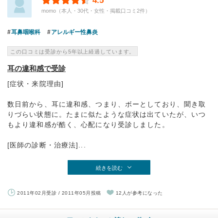
4.5
momo（本人・30代・女性・掲載口コミ2件）
耳鼻咽喉科
アレルギー性鼻炎
この口コミは受診から5年以上経過しています。
耳の違和感で受診
[症状・来院理由]
数日前から、耳に違和感、つまり、ボーとしており、聞き取
りづらい状態に。たまに似たような症状は出ていたが、いつ
もより違和感が酷く、心配になり受診しました。
[医師の診断・治療法]...
続きを読む
2011年02月受診 / 2011年05月投稿
12人が参考になった