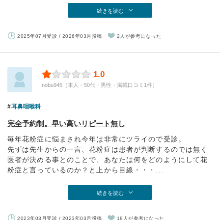
続きを読む
2025年07月受診 / 2026年03月投稿
2人が参考になった
1.0
nobu945（本人・50代・男性・掲載口コミ1件）
耳鼻咽喉科
完全予約制。早い高いリピート無し
毎年花粉症に悩まされ今年は非常にツライので受診。
先ずは先生からの一言、花粉症は患者が判断するのでは無く
医者が決める事とのことで、あなたは何をどのようにして花
粉症と言っているのか？と上から目線・・・...
続きを読む
2023年03月受診 / 2023年03月投稿
18人が参考になった