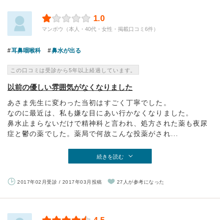
1.0
マンボウ（本人・40代・女性・掲載口コミ6件）
耳鼻咽喉科
鼻水が出る
この口コミは受診から5年以上経過しています。
以前の優しい雰囲気がなくなりました
あさま先生に変わった当初はすごく丁寧でした。
なのに最近は、私も嫌な目にあい行かなくなりました。
鼻水止まらないだけで精神科と言われ、処方された薬も夜尿
症と鬱の薬でした。薬局で何故こんな投薬がされ...
続きを読む
2017年02月受診 / 2017年03月投稿
27人が参考になった