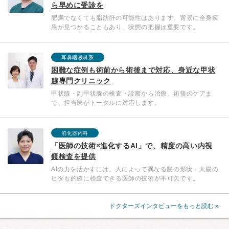
ら早めに受診を
肥満でなくても脂肪肝の可能性はあります。背景に全身疾
患が見つかることもあり、状態の把握は重要です。
耳鼻咽喉科系
困難な症例も術前から術後まで対応、身近な甲状
腺専門クリニック
甲状腺・副甲状腺の検査・診断から治療、術後のケアま
で、担当医がトータルに対応します。
消化器内科
「医師の技術×進化するAI」で、精度の高い内視
鏡検査を提供
AIの力を活かすには、人によって異なる腸の形状・大腸の
ヒダも的確に検査できる医師の技術が不可欠です。
ドクターズインタビューをもっと読む »