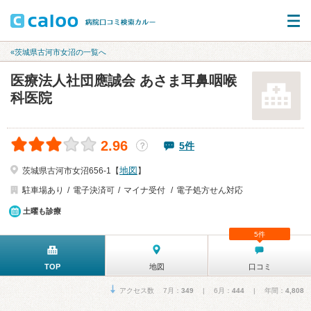
«茨城県古河市女沼の一覧へ
医療法人社団應誠会 あさま耳鼻咽喉
科医院
2.96
5件
？
地図
茨城県古河市女沼656-1【
】
駐車場あり
電子決済可
マイナ受付
電子処方せん対応
土曜も診療
5件
TOP
地図
口コミ
アクセス数 7月：
349
| 6月：
444
| 年間：
4,808