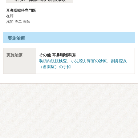
耳鼻咽喉科専門医
在籍
浅間 洋二 医師
実施治療
実施治療
その他 耳鼻咽喉科系
喉頭内視鏡検査
、
小児聴力障害の診療
、
副鼻腔炎
（蓄膿症）の手術