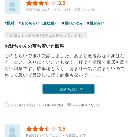
3.5
秋雨0515（本人・30代・女性・掲載口コミ5件）
眼科
ものもらい（麦粒種）
目のかゆみ
目が赤い
この口コミは受診から5年以上経過しています。
お爺ちゃんの落ち着いた眼科
ものもらいで眼科受診しました。あまり激混みな印象はな
く、古い、入りにくいこともなく、程よく清潔で敷居も高く
ない印象です。駐車場も広く、あまり一気に混まないので、
焦って急いで受診しに行く必要もないです。...
続きを読む
2020年12月受診 / 2021年05月投稿
2人が参考になった
3.5
Rin0331（本人ではない・掲載口コミ7件）