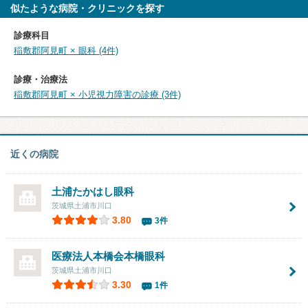
似たような病院・クリニックを探す
診療科目
稲敷郡阿見町 × 眼科 (4件)
診療・治療法
稲敷郡阿見町 × 小児視力障害の診療 (3件)
近くの病院
土浦たかはし眼科
茨城県土浦市川口
3.80
3件
医療法人本橋会
本橋眼科
茨城県土浦市川口
3.30
1件