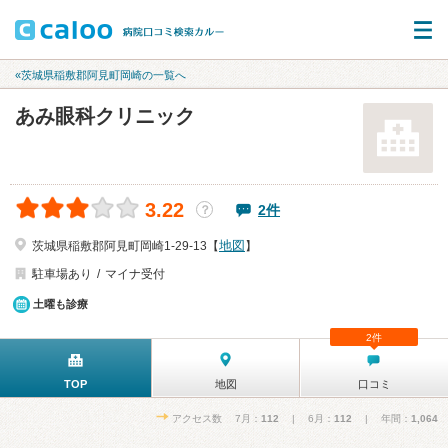
«茨城県稲敷郡阿見町岡崎の一覧へ
あみ眼科クリニック
3.22
2件
？
地図
茨城県稲敷郡阿見町岡崎1-29-13【
】
駐車場あり
マイナ受付
土曜も診療
2件
TOP
地図
口コミ
アクセス数 7月：
112
| 6月：
112
| 年間：
1,064