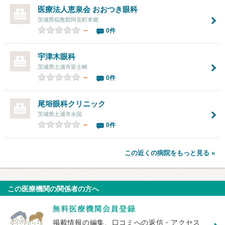
医療法人恵泉会 おおつき眼科
茨城県稲敷郡阿見町本郷
－
0件
宇津木眼科
茨城県土浦市富士崎
－
0件
尾﨏眼科クリニック
茨城県土浦市永国
－
0件
この近くの病院をもっと見る »
この医療機関の関係者の方へ
掲載情報の編集、口コミへの返信・アクセス