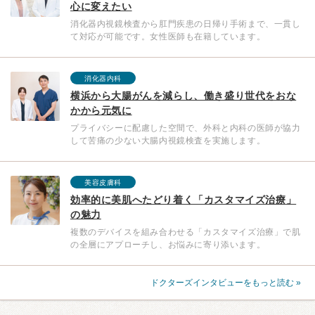
心に変えたい
消化器内視鏡検査から肛門疾患の日帰り手術まで、一貫し
て対応が可能です。女性医師も在籍しています。
消化器内科
横浜から大腸がんを減らし、働き盛り世代をおな
かから元気に
プライバシーに配慮した空間で、外科と内科の医師が協力
して苦痛の少ない大腸内視鏡検査を実施します。
美容皮膚科
効率的に美肌へたどり着く「カスタマイズ治療」
の魅力
複数のデバイスを組み合わせる「カスタマイズ治療」で肌
の全層にアプローチし、お悩みに寄り添います。
ドクターズインタビューをもっと読む »