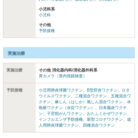
小児科系
小児科
その他
予防接種
実施治療
実施治療
その他 消化器内科/消化器外科系
胃カメラ（胃内視鏡検査）
予防接種
小児用肺炎球菌ワクチン
、
B型肝炎ワクチン
、
ロタ
ウイルスワクチン
、
二種混合ワクチン
、
五種混合ワ
クチン
、
麻しん（はしか）風しん混合ワクチン
、
水
疱瘡ワクチン（水痘ワクチン）
、
日本脳炎ワクチ
ン
、
子宮頸がんワクチン
、
おたふくかぜワクチン
、
インフルエンザ予防接種
、
新型コロナワクチン
、
成
人用肺炎球菌ワクチン
、
四種混合ワクチン