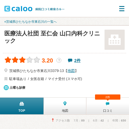
«茨城県ひたちなか市東石川の一覧へ
医療法人社団 至仁会 山口内科クリニ
ック
3.20
2件
？
地図
茨城県ひたちなか市東石川3379-13【
】
駐車場あり
女医在籍
マイナ受付 (スマホ可)
土曜も診療
2件
TOP
地図
口コミ
アクセス数 7月：
89
| 6月：
42
| 年間：
650