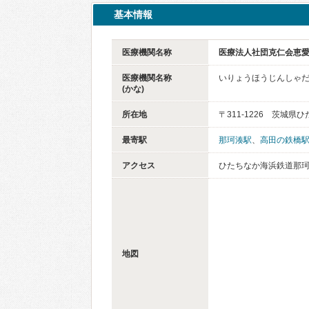
基本情報
医療機関名称
医療法人社団克仁会恵
医療機関名称
いりょうほうじんしゃ
(かな)
所在地
〒311-1226 茨城県
最寄駅
那珂湊駅
、
高田の鉄橋
アクセス
ひたちなか海浜鉄道那珂
地図