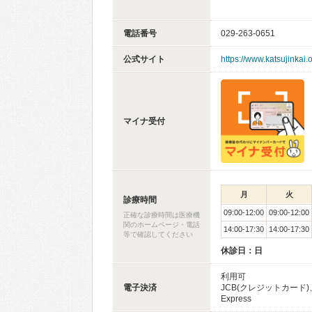
電話番号
029-263-0651
公式サイト
https://www.katsujinkai.o
マイナ受付
月
火
診療時間
09:00-12:00
09:00-12:00
正確な診療時間は医療機
関のホームページ・電話
14:00-17:30
14:00-17:30
等で確認してください
休診日：日
利用可
電子決済
JCB(クレジットカード)、
Express