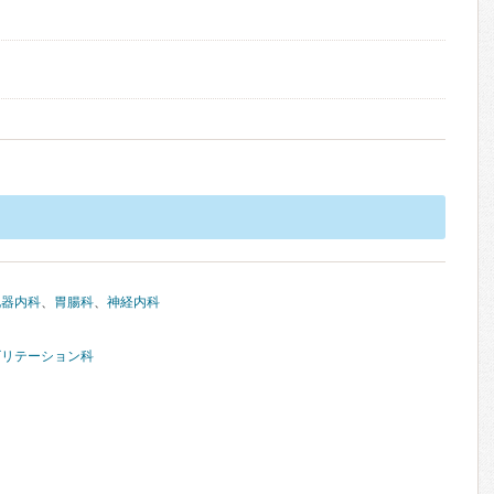
化器内科
、
胃腸科
、
神経内科
ビリテーション科