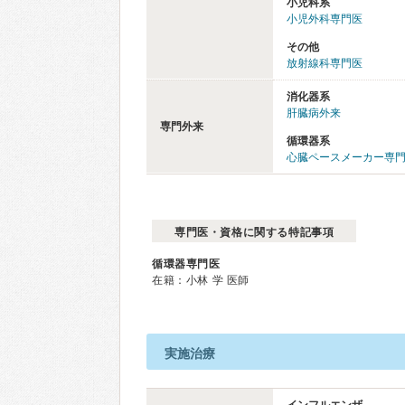
小児科系
小児外科専門医
その他
放射線科専門医
消化器系
肝臓病外来
専門外来
循環器系
心臓ペースメーカー専
専門医・資格に関する特記事項
循環器専門医
在籍：小林 学 医師
実施治療