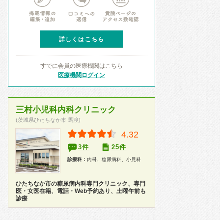
詳しくはこちら
すでに会員の医療機関はこちら
医療機関ログイン
三村小児科内科クリニック
(茨城県ひたちなか市 馬渡)
4.32
3件
25件
診療科：
内科、糖尿病科、小児科
ひたちなか市の糖尿病内科専門クリニック、専門
医・女医在籍、電話・Web予約あり、土曜午前も
診療