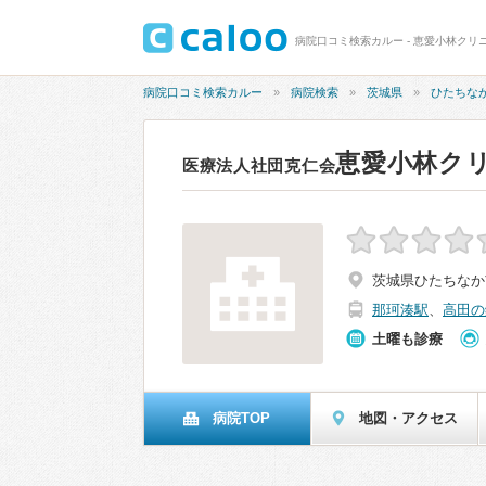
病院口コミ検索カルー - 恵愛小林クリ
病院口コミ検索カルー
病院検索
茨城県
ひたちな
恵愛小林ク
医療法人社団克仁会
茨城県ひたちなか市
那珂湊駅
、
高田の
土曜も診療
病院TOP
地図・アクセス