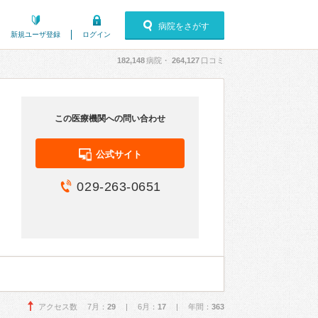
病院をさがす
新規ユーザ登録
ログイン
182,148
病院・
264,127
口コミ
この医療機関への問い合わせ
公式サイト
029-263-0651
アクセス数 7月：
29
| 6月：
17
| 年間：
363