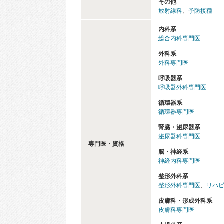
その他
放射線科
、
予防接種
内科系
総合内科専門医
外科系
外科専門医
呼吸器系
呼吸器外科専門医
循環器系
循環器専門医
腎臓・泌尿器系
泌尿器科専門医
専門医・資格
脳・神経系
神経内科専門医
整形外科系
整形外科専門医
、
リハ
皮膚科・形成外科系
皮膚科専門医