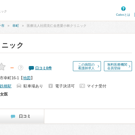
ニック
Calooとは
か市
幸町
医療法人社団克仁会恵愛小林クリニック
リニック
この病院の
無料医療機関
－
？
口コミ
0
件
看護師求人
会員登録
幸町16-1
【
地図
】
鉄橋駅
駐車場あり
電子決済可
マイナ受付
女医
口コミ