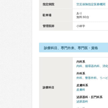
指定病院
労災保険指定医療機関
あり
駐車場
無料:60台
管理医師
小林学
診療科目、専門外来、専門医・資格
内科系
内科
、
循環器内科
、
消
外科系
外科
、
整形外科
、
リハ
皮膚科系
診療科目
皮膚科
泌尿器科・肛門科系
泌尿器科