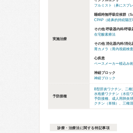
インフルエンザ
フルミスト（鼻にスプ
睡眠時無呼吸症候群（S
CPAP（経鼻的持続陽
その他 呼吸器内科/呼吸
在宅酸素療法
実施治療
その他 消化器内科/消化
胃カメラ（胃内視鏡検
心疾患
ペースメーカー植込み
神経ブロック
神経ブロック
B型肝炎ワクチン
、
二種
水疱瘡ワクチン（水痘
予防接種
予防接種
、
成人用肺炎
クチン（単独）
、
三種
診療・治療法に関する特記事項