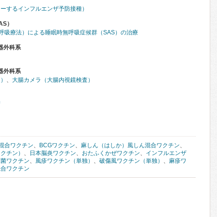
レーするインフルエンザ予防接種）
AS）
圧呼吸療法）による睡眠時無呼吸症候群（SAS）の治療
器外科系
器外科系
査）
、
大腸カメラ（大腸内視鏡検査）
術
混合ワクチン
、
BCGワクチン
、
麻しん（はしか）風しん混合ワクチン
、
ワクチン）
、
日本脳炎ワクチン
、
おたふくかぜワクチン
、
インフルエンザ
球菌ワクチン
、
風疹ワクチン（単独）
、
破傷風ワクチン（単独）
、
麻疹ワ
混合ワクチン