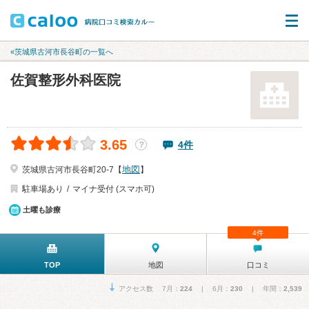
«茨城県古河市長谷町の一覧へ
佐賀整形外科医院
3.65
4件
？
地図
茨城県古河市長谷町20-7【
】
駐車場あり
マイナ受付 (スマホ可)
土曜も診療
4件
TOP
地図
口コミ
アクセス数 7月：
224
| 6月：
230
| 年間：
2,539