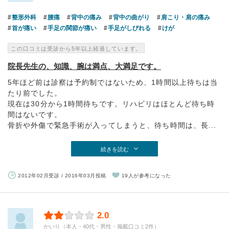
整形外科
腰痛
背中の痛み
背中の曲がり
肩こり・肩の痛み
首が痛い
手足の関節が痛い
手足がしびれる
けが
この口コミは受診から5年以上経過しています。
院長先生の、知識、腕は満点、大満足です。
5年ほど前は診察は予約制ではないため、1時間以上待ちは当
たり前でした。
現在は30分から1時間待ちです。リハビリはほとんど待ち時
間はないです。
骨折や外傷で緊急手術が入ってしまうと、待ち時間は、長...
続きを読む
2012年02月受診 / 2016年03月投稿
19人が参考になった
2.0
かいり（本人・40代・男性・掲載口コミ2件）