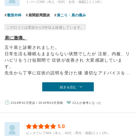
トパーズ288（本人・50代・女性・掲載口コミ1件）
整形外科
肩関節周囲炎
肩こり・肩の痛み
この口コミは受診から5年以上経過しています。
肩に激痛。
五十肩と診断されました。
日常生活も睡眠もままならない状態でしたが 注射、内服、リ
ハビリをうけ短期間で 症状が改善され 大変感謝していま
す。
先生から丁寧に症状の説明を受けた後 適切なアドバイスを...
続きを読む
2018年02月受診 / 2018年03月投稿
13人が参考になった
5.0
センタウレア864（本人・40代・男性・掲載口コミ1件）