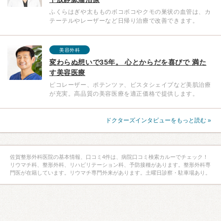
ふくらはぎや太もものボコボコやクモの巣状の血管は、カ
テーテルやレーザーなど日帰り治療で改善できます。
美容外科
変わらぬ想いで35年。 心とからだを喜びで 満た
す美容医療
ピコレーザー、ポテンツァ、ビスタシェイプなど美肌治療
が充実。高品質の美容医療を適正価格で提供します。
ドクターズインタビューをもっと読む »
佐賀整形外科医院の基本情報、口コミ4件は、病院口コミ検索カルーでチェック！
リウマチ科、整形外科、リハビリテーション科、予防接種があります。整形外科専
門医が在籍しています。リウマチ専門外来があります。土曜日診察・駐車場あり。