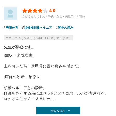
4.0
さだえもん（本人・40代・女性・掲載口コミ2件）
整形外科
頚椎椎間板ヘルニア
背中の痛み
この口コミは受診から5年以上経過しています。
先生が熱心です。
[症状・来院理由]
上を向いた時、肩甲骨に鋭い痛みを感じた。
[医師の診断・治療法]
頸椎ヘルニアとの診断。
血流を良くする為にユベラNとメチコバールが処方された。
首のけん引を２～３日に一...
続きを読む